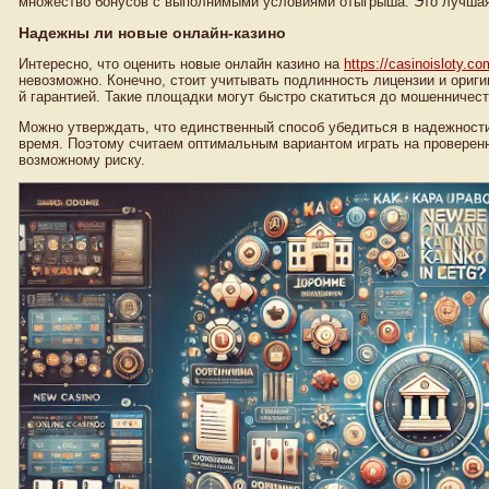
множество бонусов с выполнимыми условиями отыгрыша. Это лучшая
Надежны ли новые онлайн-казино
Интересно, что оценить новые онлайн казино на
https://casinoisloty.c
невозможно. Конечно, стоит учитывать подлинность лицензии и ориги
й гарантией. Такие площадки могут быстро скатиться до мошенничест
Можно утверждать, что единственный способ убедиться в надежности
время. Поэтому считаем оптимальным вариантом играть на проверен
возможному риску.