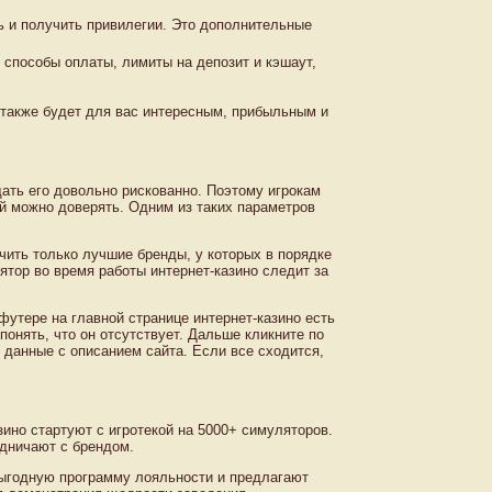
ь и получить привилегии. Это дополнительные
 способы оплаты, лимиты на депозит и кэшаут,
е также будет для вас интересным, прибыльным и
щать его довольно рискованно. Поэтому игрокам
ей можно доверять. Одним из таких параметров
чить только лучшие бренды, у которых в порядке
ятор во время работы интернет-казино следит за
футере на главной странице интернет-казино есть
понять, что он отсутствует. Дальше кликните по
 данные с описанием сайта. Если все сходится,
ино стартуют с игротекой на 5000+ симуляторов.
удничают с брендом.
выгодную программу лояльности и предлагают