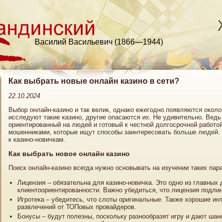
Василий Васильевич (1866—1944)
Как выбрать новые онлайн казино в сети?
22.10.2024
Выбор онлайн-казино и так велик, однако ежегодно появляются окол
исследуют такие казино, другие опасаются их. Не удивительно. Ведь
ориентированный на людей и готовый к честной долгосрочной работо
мошенниками, которые ищут способы заинтересовать больше людей. 
к казино-новичкам.
Как выбрать новое онлайн казино
Поиск онлайн-казино всегда нужно основывать на изучении таких пар
Лицензия – обязательна для казино-новичка. Это одно из главных 
клиентоориентированности. Важно убедиться, что лицензия подлин
Игротека – убедитесь, что слоты оригинальные. Также хорошие ин
развлечений от ТОПовых провайдеров.
Бонусы – будут полезны, поскольку разнообразят игру и дают шан