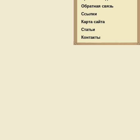
Обратная связь
Ссылки
Карта сайта
Статьи
Контакты