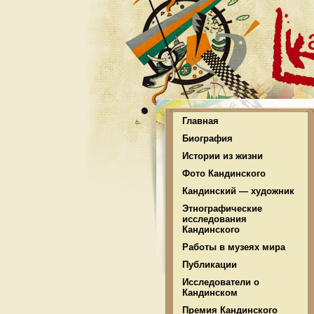
Главная
Биография
Истории из жизни
Фото Кандинского
Кандинский — художник
Этнографические
исследования
Кандинского
Работы в музеях мира
Публикации
Исследователи о
Кандинском
Премия Кандинского