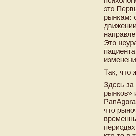
психолог
это Перв
рынкам: 
движении
направле
Это неур
пациента
изменени
Так, что
Здесь за
рынков» и
PanAgora
что рыно
временны
периодах
кто-то в 