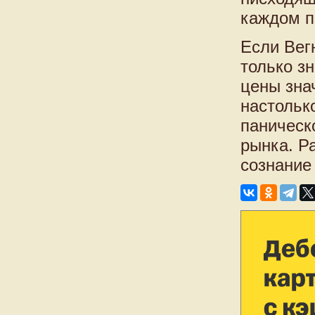
каждом п
Если Вег
только з
цены зна
настольк
паническо
рынка. Р
сознание 