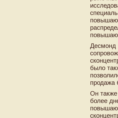
исследов
специаль
повышающ
распреде
повышающ
Десмонд 
сопровож
сконцент
было так
позволил
продажа 
Он также
более дн
повышающ
сконцент