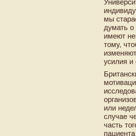
Универси
индивиду
мы стара
думать о
имеют не
тому, чт
изменяют
усилия и
Британск
мотиваци
исследов
организо
или недел
случае ч
часть то
пациента