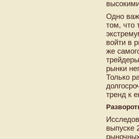
высокими
Одно важ
том, что
экстрему
войти в р
же самог
трейдеры
рынки не
Только р
долгосро
тренд к 
Разворот
Исследов
выпуске 2
рыночных