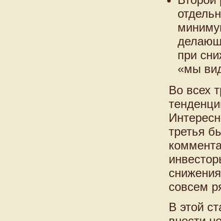
отдельн
миниму
делающ
при сни
«мы вид
Во всех 
тенденци
Интересн
третья б
коммента
инвестор
снижения
совсем р
В этой с
внести н