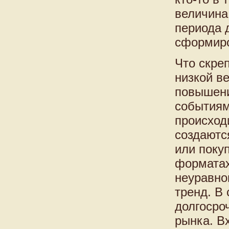
величина
периода 
сформиро
Что скреп
низкой в
повышени
событиям
происход
создаютс
или поку
форматах
неуравно
тренд. В
долгосро
рынка. В