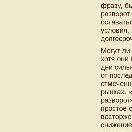
фразу, б
разворот
оставать
условия,
долгосро
Могут ли
хотя они
дни силь
от после
отмеченн
рынках. 
разворот
простое 
восторже
снижение