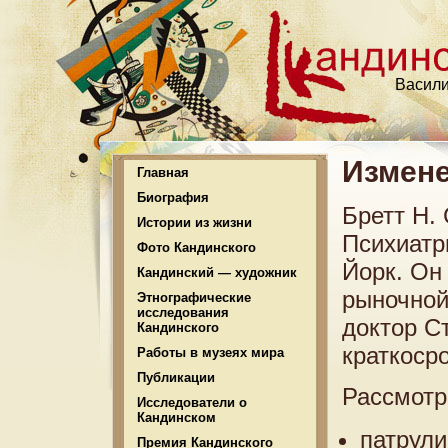
Васили
Измене
Главная
Биография
Бретт Н.
Истории из жизни
Психиатр
Фото Кандинского
Йорк. Он
Кандинский — художник
рыночной 
Этнографические
исследования
доктор С
Кандинского
краткоср
Работы в музеях мира
Публикации
Рассмотр
Исследователи о
Кандинском
патрули
Премия Кандинского