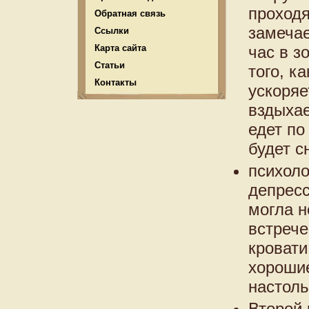
проходя
Обратная связь
замечае
Ссылки
Карта сайта
час в з
Статьи
того, к
Контакты
ускоряе
вздыхае
едет по
будет с
психоло
депресс
могла н
встрече
кровати
хорошие
настоль
Второй 