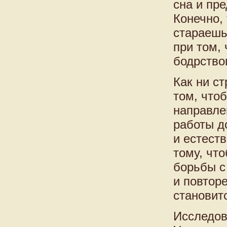
сна и пр
Конечно,
стараешь
при том,
бодрство
Как ни с
том, что
направле
работы д
и естест
тому, чт
борьбы с
и повтор
становит
Исследов