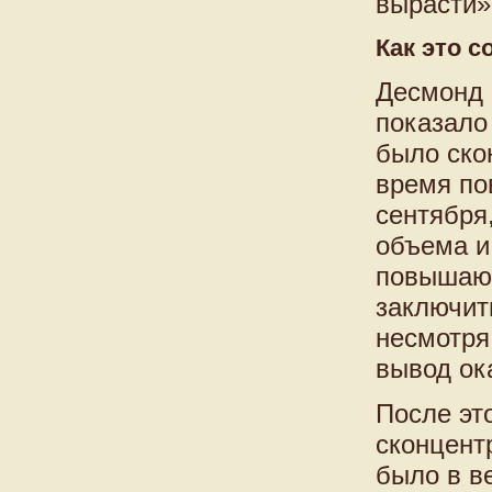
вырасти»
Как это 
Десмонд 
показало
было ско
время по
сентября
объема и
повышающ
заключит
несмотря
вывод ок
После эт
сконцент
было в в