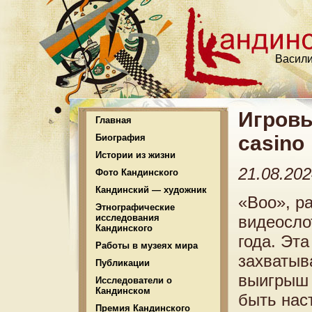
Васили
Игровы
Главная
casino
Биография
Истории из жизни
21.08.20
Фото Кандинского
Кандинский — художник
«Boo», р
Этнографические
исследования
видеосло
Кандинского
года. Эта
Работы в музеях мира
захватыв
Публикации
выигрыш 
Исследователи о
Кандинском
быть нас
Премия Кандинского