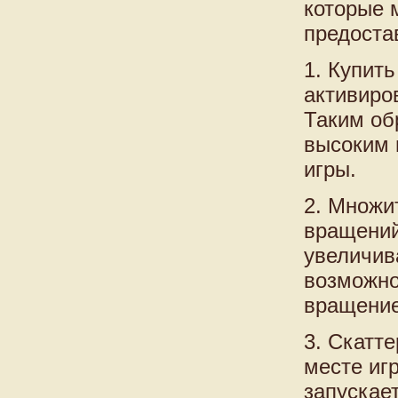
которые 
предоста
1. Купит
активиро
Таким об
высоким 
игры.
2. Множи
вращений
увеличив
возможно
вращение
3. Скатт
месте игр
запускае