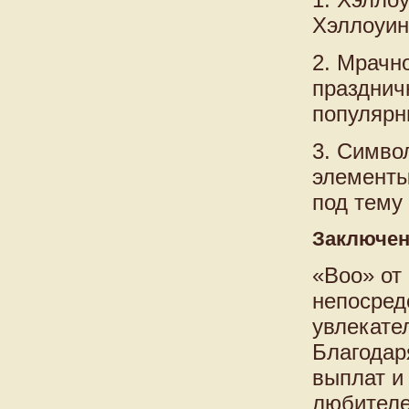
Хэллоуин
2. Мрачн
празднич
популярн
3. Симво
элементы
под тему
Заключе
«Boo» от 
непосред
увлекате
Благодар
выплат и
любителе