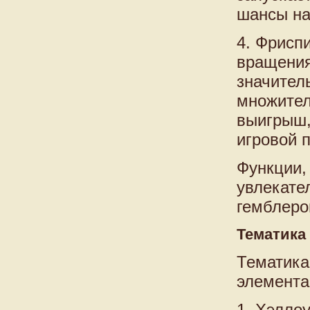
шансы на
4. Фрисп
вращения
значител
множител
выигрыш,
игровой 
Функции,
увлекате
гемблеро
Тематика
Тематика
элемента
1. Хэлло