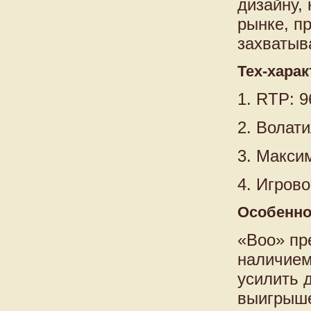
дизайну,
рынке, пр
захватыв
Тех-хара
1. RTP: 9
2. Волат
3. Макси
4. Игрово
Особенно
«Boo» пр
наличием
усилить 
выигрыше