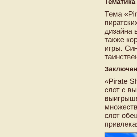
Тематика
Тема «Pir
пиратски
дизайна 
также ко
игры. Си
таинстве
Заключе
«Pirate S
слот с в
выигрыше
множеств
слот обе
привлекая