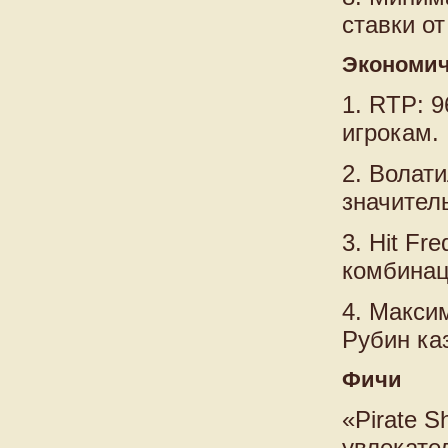
ставки от
Экономич
1. RTP: 
игрокам.
2. Волат
значител
3. Hit Fr
комбинац
4. Макси
Рубин ка
Фичи
«Pirate 
увлекате