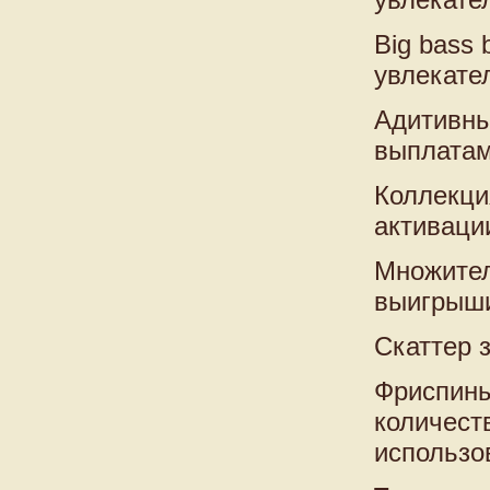
Big bass
увлекате
Адитивны
выплатам
Коллекци
активаци
Множител
выигрыши
Скаттер 
Фриспины
количест
использо