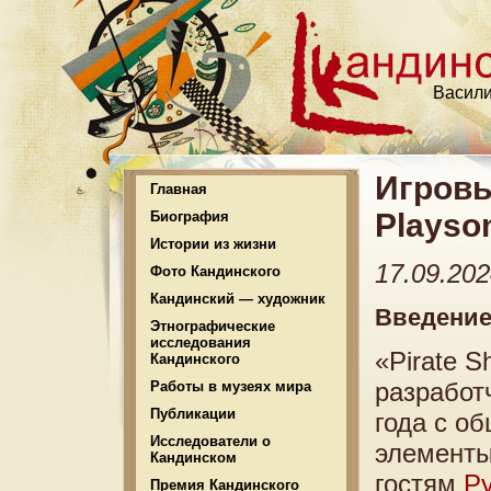
Васили
Игровы
Главная
Playso
Биография
Истории из жизни
17.09.20
Фото Кандинского
Кандинский — художник
Введени
Этнографические
исследования
«Pirate 
Кандинского
разработ
Работы в музеях мира
Публикации
года с о
Исследователи о
элементы
Кандинском
гостям
Ру
Премия Кандинского