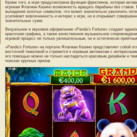
Кроме того, в игре предусмотрена функция фриспинов, которая акти
игрокам Флагман Казино возможность вращать барабаны без ставок. 
выпадения золотых символов, что может значительно увеличить пот
усиливает вовлеченность и интерес к игре, но и открывает совершен
значительных сумм.
Визуальное и звуковое оформление «Panda’s Fortune» создает идеал
красочная графика, а также качественное музыкальное сопровождени
игровой процесс не только увлекательным, но и эстетически приятны
«Panda’s Fortune» на портале Флагман Казино представляет собой отл
восточной тематикой и стремится к игровым автоматам с интересны
его помощью можно не только насладиться красивым дизайном и тема
поисках крупных призов.