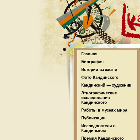
Главная
Биография
Истории из жизни
Фото Кандинского
Кандинский — художник
Этнографические
исследования
Кандинского
Работы в музеях мира
Публикации
Исследователи о
Кандинском
Премия Кандинского