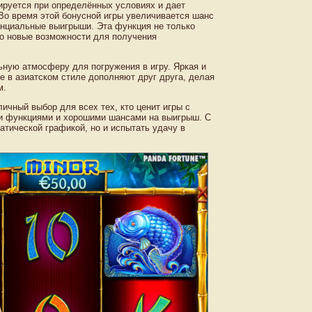
вируется при определённых условиях и дает
Во время этой бонусной игры увеличивается шанс
енциальные выигрыши. Эта функция не только
но новые возможности для получения
ьную атмосферу для погружения в игру. Яркая и
е в азиатском стиле дополняют друг друга, делая
м.
ичный выбор для всех тех, кто ценит игры с
ми функциями и хорошими шансами на выигрыш. С
тической графикой, но и испытать удачу в