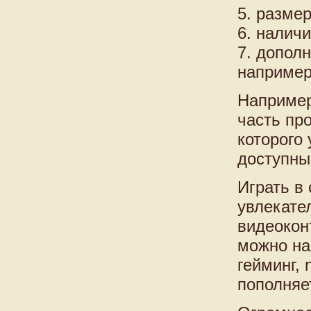
5. разме
6. налич
7. допол
например
Например
часть пр
которого
доступны
Играть в 
увлекате
видеокон
можно на
гейминг, 
пополняет