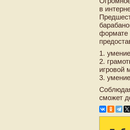
Огромное
в интерн
Предшест
барабано
формате 
предоста
1. умени
2. грамо
игровой 
3. умени
Соблюдая
сможет д