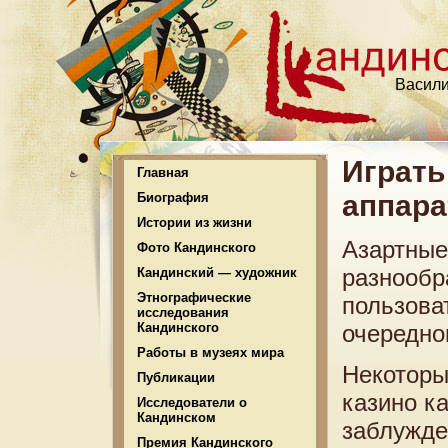
Васили
Играть
Главная
аппара
Биография
Истории из жизни
Азартные
Фото Кандинского
разнообр
Кандинский — художник
Этнографические
пользова
исследования
Кандинского
очередно
Работы в музеях мира
Некоторы
Публикации
казино к
Исследователи о
Кандинском
заблужде
Премия Кандинского