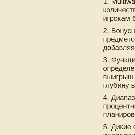
1. Multiw
количест
игрокам 
2. Бонус
предмето
добавляя
3. Функц
определе
выигрыш 
глубину в
4. Диапа
процентн
планирова
5. Дикие