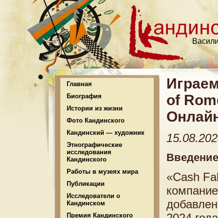
Васили
Играем
Главная
of Rom
Биография
Истории из жизни
Онлай
Фото Кандинского
Кандинский — художник
15.08.20
Этнографические
исследования
Введени
Кандинского
Работы в музеях мира
«Cash Fal
Публикации
компание
Исследователи о
добавлен
Кандинском
2024 года
Премия Кандинского