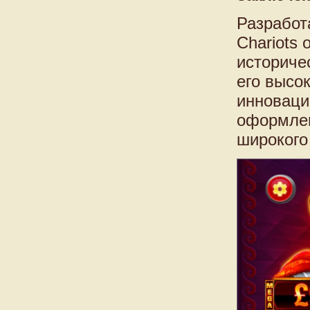
Разработа
Chariots
историче
его высо
инноваци
оформлен
широкого 