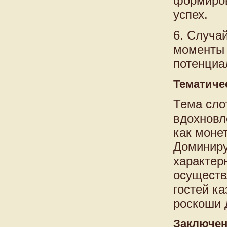
формиров
успех.
6. Случа
моменты 
потенциа
Тематиче
Тема слот
вдохновл
как моне
Доминиру
характер
осуществ
гостей к
роскоши 
Заключе