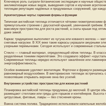
Ключевую роль сыграли ботанические экспедиции и научные обществ
акклиматизации новых видов, выведения сортов и изучения агротехни
теплицам репутацию надёжных и продуманных сооружений, где кажд
Архитектурные черты: гармония формы и функции
Типичная английская теплица отличается чёткими геометрическими 
прямоугольное строение с двускатной крышей, увенчанной гребнем.
максимум пространства для роста растений, а скаты крыши под опти
даже зимой.
Каркас традиционно выполняют из чугуна или кованого железа — мат
снеговые нагрузки. В XIX веке такие каркасы украшали ажурными эл
узорными перемычками. Сегодня используют и современные стальны
Стекло — главный материал, определяющий облик теплицы. В класси
разделённые тонкими переплётами. Это создавало эффект «хрустальн
Современные теплицы нередко используют закалённое или ламиниров
энергоэффективность.
Особое внимание уделяют вентиляции. Форточки и фрамуги размещаю
равномерный воздухообмен. В викторианских теплицах встречались 
позволявшие открывать верхние окна без усилий.
Внутреннее устройство: пространство для жизни растений
Планировка английской теплицы продумана до мелочей. В центре об
размещают стеллажи или гряды для горшков и контейнеров. Высота
цитрусовые, фиговые, лавры — без стеснения кроны.
Важна система полива. Традиционно использовали капельные желоба