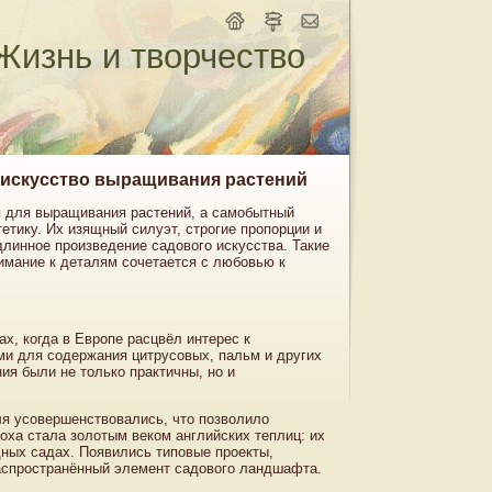
Жизнь и творчество
к искусство выращивания растений
я для выращивания растений, а самобытный
тику. Их изящный силуэт, строгие пропорции и
длинное произведение садового искусства. Такие
имание к деталям сочетается с любовью к
ах, когда в Европе расцвёл интерес к
ми для содержания цитрусовых, пальм и других
ия были не только практичны, но и
ля усовершенствовались, что позволило
оха стала золотым веком английских теплиц: их
дных садах. Появились типовые проекты,
распространённый элемент садового ландшафта.