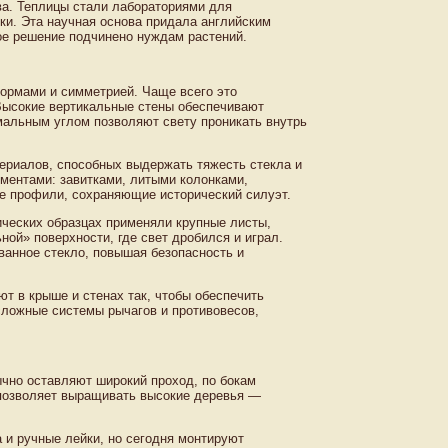
а. Теплицы стали лабораториями для
ки. Эта научная основа придала английским
ое решение подчинено нуждам растений.
формами и симметрией. Чаще всего это
 Высокие вертикальные стены обеспечивают
мальным углом позволяют свету проникать внутрь
ериалов, способных выдержать тяжесть стекла и
ементами: завитками, литыми колонками,
е профили, сохраняющие исторический силуэт.
ческих образцах применяли крупные листы,
ой» поверхности, где свет дробился и играл.
анное стекло, повышая безопасность и
т в крыше и стенах так, чтобы обеспечить
сложные системы рычагов и противовесов,
ычно оставляют широкий проход, по бокам
 позволяет выращивать высокие деревья —
 и ручные лейки, но сегодня монтируют