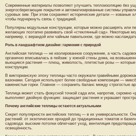
Современные материалы позволяют улучшить теплоизоляцию без уще
энергосберегающие покрытия и автоматизированные системы управл
суровых зим. При этом сохраняют исторические детали — кованые э
чтобы подчеркнуть связь с традицией.
Популярны модульные конструкции, которые можно расширять или пе
желающих поэтапно развивать свой «стеклянный сад». Некоторые м
например, с верандой или чайным павильоном, где можно наслаждать
Роль в ландшафтном дизайне: гармония с природой
Английская теплица — не изолированное сооружение, а часть садово
органично вписывалась в пейзаж: у южной стены дома, на возвышенн
вьющиеся растения — плющ, жимолость, плетистые розы — которые 
конструкции.
В викторианскую эпоху теплицы часто окружали гравийными дорожк
вазонами. Сегодня используют более свободные композиции — миксб
каменистые горки. Главное — сохранить баланс между строгостью а
Теплица может стать фокусной точкой сада или, напротив, скромно 
выполняет двойную функцию: защищает растения и украшает простра
Почему английские теплицы остаются актуальными
Секрет популярности английских теплиц — в их универсальности. О
растений: от экзотических орхидей до традиционных томатов и базил
садовода: высокие потолки облегчают уход, вентиляция предотвраща
освещённость.