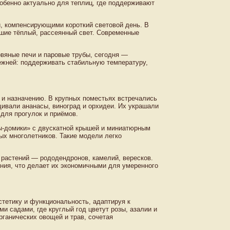
обенно актуально для теплиц, где поддерживают
 компенсирующими короткий световой день. В
вшие тёплый, рассеянный свет. Современные
вяные печи и паровые трубы, сегодня —
ежней: поддерживать стабильную температуру,
 и назначению. В крупных поместьях встречались
ивали ананасы, виноград и орхидеи. Их украшали
для прогулок и приёмов.
ы-домики» с двускатной крышей и миниатюрным
ых многолетников. Такие модели легко
растений — рододендронов, камелий, вересков.
ения, что делает их экономичными для умеренного
стетику и функциональность, адаптируя к
и садами, где круглый год цветут розы, азалии и
ганических овощей и трав, сочетая