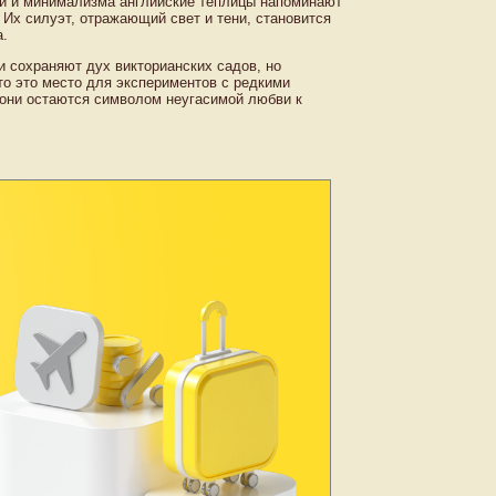
ции и минимализма английские теплицы напоминают
. Их силуэт, отражающий свет и тени, становится
.
 сохраняют дух викторианских садов, но
то это место для экспериментов с редкими
 они остаются символом неугасимой любви к