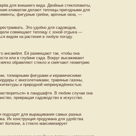
рба для внешнего вида. Двойные стеклопакеты,
ения климатом делают теплицы пригодными для
лементы, фигурные гребни, арочные окна, —
рестраивать. Это удобно для садоводов,
одели совмещают теплицу с зоной отдыха —
ся видом на растения в любую погоду.
го ансамбля. Её размещают так, чтобы она
ости или в глубине сада. Вокруг высаживают
мягко обрамляют стекло и смягчают геометрию
ами, топиарными фигурами и керамическими
ордеры с многолетниками, травяные газоны,
рхитектуры и природной непринуждённостью.
«раствориться» в ландшафте. В любом случае она
нство, превращая садоводство в искусство.
ни подходят для выращивания самых разных
ика. Их конструкция продумана для удобства
ет болезни, а стекло максимизирует