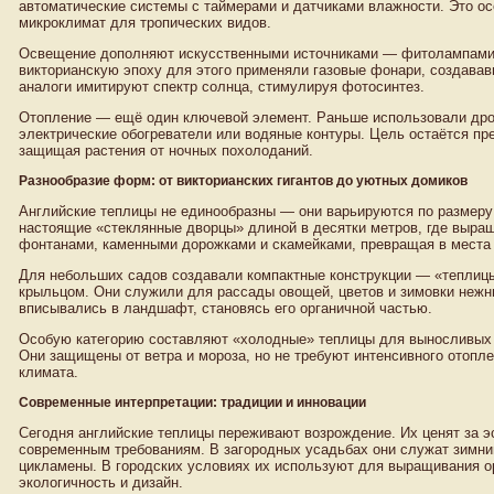
автоматические системы с таймерами и датчиками влажности. Это ос
микроклимат для тропических видов.
Освещение дополняют искусственными источниками — фитолампами,
викторианскую эпоху для этого применяли газовые фонари, создава
аналоги имитируют спектр солнца, стимулируя фотосинтез.
Отопление — ещё один ключевой элемент. Раньше использовали дро
электрические обогреватели или водяные контуры. Цель остаётся пр
защищая растения от ночных похолоданий.
Разнообразие форм: от викторианских гигантов до уютных домиков
Английские теплицы не единообразны — они варьируются по размеру
настоящие «стеклянные дворцы» длиной в десятки метров, где выращ
фонтанами, каменными дорожками и скамейками, превращая в места 
Для небольших садов создавали компактные конструкции — «теплиц
крыльцом. Они служили для рассады овощей, цветов и зимовки нежн
вписывались в ландшафт, становясь его органичной частью.
Особую категорию составляют «холодные» теплицы для выносливых 
Они защищены от ветра и мороза, но не требуют интенсивного отопл
климата.
Современные интерпретации: традиции и инновации
Сегодня английские теплицы переживают возрождение. Их ценят за э
современным требованиям. В загородных усадьбах они служат зимним
цикламены. В городских условиях их используют для выращивания ор
экологичность и дизайн.