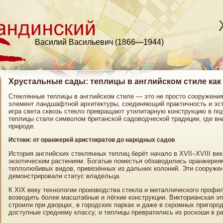
Василий Васильевич (1866—1944)
Хрустальные сады: теплицы в английском стиле ка
Стеклянные теплицы в английском стиле — это не просто сооружени
элемент ландшафтной архитектуры, соединяющий практичность и эсте
игра света сквозь стекло превращают утилитарную конструкцию в по
теплицы стали символом британской садоводческой традиции, где вн
природе.
Истоки: от оранжерей аристократов до народных садов
История английских стеклянных теплиц берёт начало в XVII–XVIII век
экзотическим растениям. Богатые поместья обзаводились оранжерея
теплолюбивых видов, привезённых из дальних колоний. Эти сооружен
демонстрировали статус владельца.
К XIX веку технологии производства стекла и металлического профи
возводить более масштабные и лёгкие конструкции. Викторианская эп
строили при дворцах, в городских парках и даже в скромных пригоро
доступные среднему классу, и теплицы превратились из роскоши в 