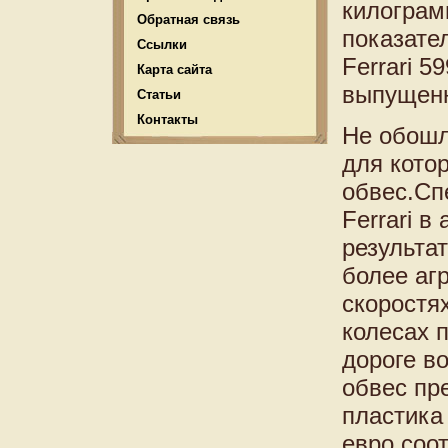
килограмм
Обратная связь
показате
Ссылки
Ferrari 5
Карта сайта
выпущенн
Статьи
Контакты
Не обошл
для кото
обвес.Сп
Ferrari 
результа
более аг
скоростя
колесах 
дороге в
обвес пр
пластика 
евро соо