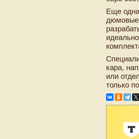
Еще одна
дюмовые 
разрабат
идеально
комплект
Специали
кара, на
или отде
только п