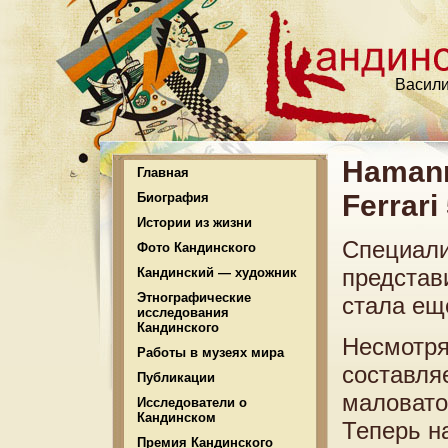
Васили
Haman
Главная
Ferrari
Биография
Истории из жизни
Специали
Фото Кандинского
представ
Кандинский — художник
Этнографические
стала ещ
исследования
Кандинского
Несмотря
Работы в музеях мира
составля
Публикации
маловато
Исследователи о
Кандинском
Теперь н
Премия Кандинского