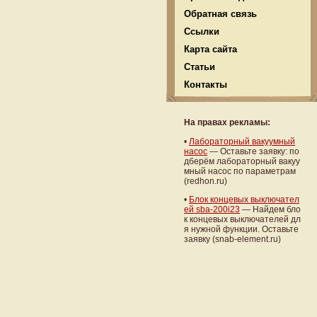
Обратная связь
Ссылки
Карта сайта
Статьи
Контакты
На правах рекламы:
•
Лабораторный вакуумный
насос
— Оставьте заявку: по
дберём лабораторный вакуу
мный насос по параметрам
(redhon.ru)
•
Блок концевых выключател
ей sba-200i23
— Найдем бло
к концевых выключателей дл
я нужной функции. Оставьте
заявку (snab-element.ru)