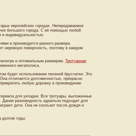
тарых европейских городах. Непередаваемое
очке большого города. С её помощью любой
м и индивидуальностью.
ями и производится разного размера.
т неровную поверхность, поэтому в каждом
палитре и оптимальным размерам.
Тротуарная
еменного мегаполиса.
ом будет использование пиленой брусчатки. Это
 Она отличается долговечностью, прекрасно
 превратить любую дорожку в произведение
териала для укладки. Все тротуары, выложенные
. Даная разновидность идеально подходит для
 играют дети. Она не скользит после дождя и
 долгие годы.