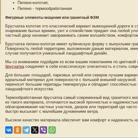
Пилено-колотая;
Пилено - термообработанная.
Фигурные элементы мощения или гранитный ФЭМ
Брусчатка колотая это классический вариант вымощенной дороги в с
очарование былых времен, уют и спокойствие придает она любой ул
частный двор начинает завораживать своим волшебством, комфорто
Брусчатка пилено-колотая имеет кубическую форму с выпуклыми гран
Поверхность любой территории, выложенная даным материалом, имее
случае получается уникальный ландшафтный дизайн.
Мы со вниманием подойдем ко всем вашим пожеланиям по цветовой 
брусчатка
соединяет в себе классическую элегантность и стиль совр
Для больших площадей, парковых аллей или скверов лучшим вариант
идеальный материал для поверхности с большой внешней нагрузкой.
переносит большие перепады температуры и обладает способностью
ландшафтного искусства.
Термообработанная брусчатка самый современный вид гранитного ма
из такого материала, отличаются высокой прочностью и надежностью
облагораживания частных участков, дворов или территорий где часто
быстро высыхает с малейшим дуновением ветра.
Высокое качество материала обеспечит вам комфорт и надежность на