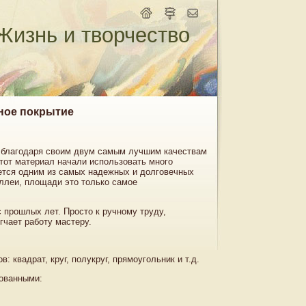
Жизнь и творчество
жное покрытие
ь благодаря своим двум самым лучшим качествам
этот материал начали использовать много
яется одним из самых надежных и долговечных
аллеи, площади это только самое
с прошлых лет. Просто к ручному труду,
гчает работу мастеру.
 квадрат, круг, полукруг, прямоугольник и т.д.
ованными: