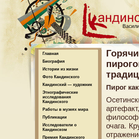
Васили
Горячи
Главная
пирого
Биография
Истории из жизни
традиц
Фото Кандинского
Кандинский — художник
Пирог как
Этнографические
исследования
Осетинск
Кандинского
артефакт
Работы в музеях мира
философи
Публикации
очага. К
Исследователи о
Кандинском
отражени
Премия Кандинского