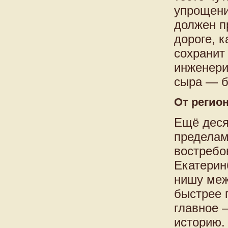
упрощени
должен пр
дороге, к
сохранит
инженери
сыра — б
От регио
Ещё деся
пределам
востребо
Екатерин
нишу меж
быстрее 
главное 
историю.