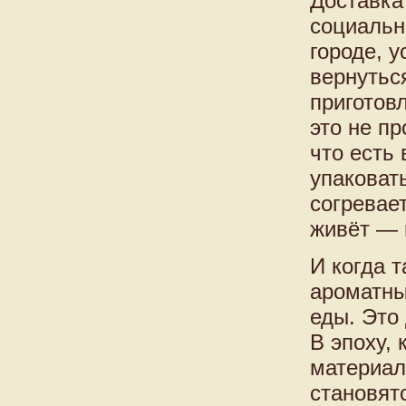
Доставка
социальн
городе, у
вернутьс
приготов
это не п
что есть
упаковат
согревает
живёт — н
И когда 
ароматны
еды. Это
В эпоху,
материал
становят