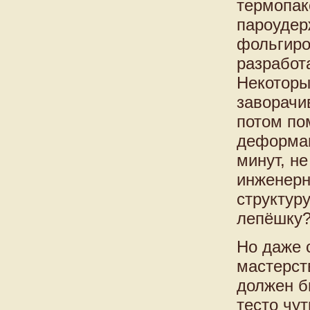
термопак
пароудер
фольгиро
разработ
Некоторы
заворачи
потом по
деформац
минут, не
инженерн
структур
лепёшку
Но даже 
мастерст
должен бы
тесто чут