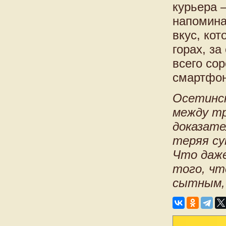
курьера 
напомина
вкус, ко
горах, за
всего со
смартфон
Осетинск
между тр
доказат
теряя су
Что даже
того, чт
сытным, 