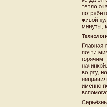
тепло оч
потребит
живой ку
минуты, 
Технологи
Главная 
почти ми
горячим, 
начинкой,
во рту, н
неправил
именно п
вспомога
Серьёзны