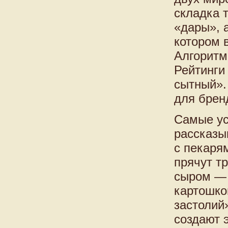
складка т
«дары», 
котором в
Алгоритм
Рейтинги
сытный».
для брен
Самые ус
рассказы
с пекаря
прячут т
сыром — 
картошко
застолий
создают 