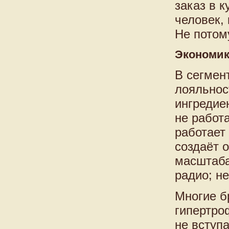
заказ в 
человек, 
Не потом
Экономика
В сегмен
лояльнос
ингредие
не работ
работает
создаёт 
масштаба
радио; не
Многие б
гипертро
не вступ