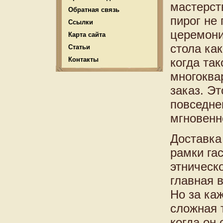
мастерст
Обратная связь
пирог не
Ссылки
церемони
Карта сайта
стола ка
Статьи
Контакты
когда та
многоква
заказ. Эт
повседне
мгновенн
Доставка
рамки га
этническ
главная 
Но за ка
сложная 
когда он