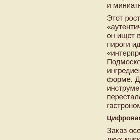
и миниат
Этот рос
«аутенти
он ищет в
пироги и
«интерпр
Подмосков
ингредие
форме. Д
инструме
перестал
гастроно
Цифровая
Заказ ос
двух мир