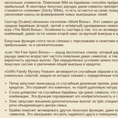
нескольких элементов. Появление Wild на барабанах способно превр
прибыльный. В некоторых бонусных раундах дикие символы приобре
становятся «липкими» (Sticky Wilds), то есть остаются на своих поз
увеличивая шансы на формирование новых выигрышных линий.
Скаттер (Scatter) обозначен логотипом «World Bonus». Этот символ д
средних барабанах (второй, третий и четвёртый) одновременно появл
игра «The World Bonus». Особенность скаттера в том, что он активи
комбинаций, давая гостю казино второй шанс на крупный выигрыш в к
Бонусные функции слота тесно связаны с персонажами и сюжетами му
прибыльными, но и увлекательными.
«Lois’ Hot Free Spins Bonus» — раунд бесплатных спинов, который да
раунда заметно возрастает частота появления диких символов, в то
вероятность крупных выплат. При определённых условиях можно пол
бонусную сессию и увеличивая общий выигрыш в кредитах.
«Griffin Family Mystery Feature» активируется случайным образом в о
уникальных событий, каждое из которых связано с определённым чл
Питер запускает мини-раунд со случайным денежным призом, разме
кредитах. Это отражает его комичную, но порой удачливую натуру.
Стьюи добавляет на случайные барабаны три диких символа, что
комбинацию. Эта функция подчёркивает его изобретательность и с
Лоис запускает механизм дополнительных выплат за трёх специаль
роли объединяющего центра семьи.
Брайан помогает активировать другую бонусную функцию, даже есл
символов. Это обыгрывает его роль надёжного друга и помощника.