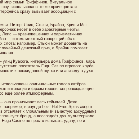
ный мир семьи Гриффинов. Визуальное
шоу: использованы те же яркие цвета и
нтерфейса сразу вызывает ассоциации с
мьи: Питер, Лоис, Стьюи, Брайан, Крис и Мэг
ерсонаж несёт в себе характерные черты,
, Лоис — уравновешенная и харизматичная
йан — интеллигентный говорящий пёс с
х слота: например, Стьюи может добавить на
случайный денежный приз, а Брайан помогает
мволов.
— улиц Куахога, интерьера дома Гриффинов, бара
сутствия: посетитель Fugu Сasino игрового клуба
ивести к неожиданной шутке или эпизоду в духе
 использованы оригинальные голоса актёров
омые интонации и фразы героев, сопровождающие
есс ещё более атмосферным.
— она пронизывает весь геймплей. Даже
например, в раунде Lois’ Hot Free Spins акцент
us отсылает к глобальным (и зачастую абсурдным)
спользует бренд, а воссоздаёт дух мультсериала
Fugu Сasino не просто испытать удачу, но и