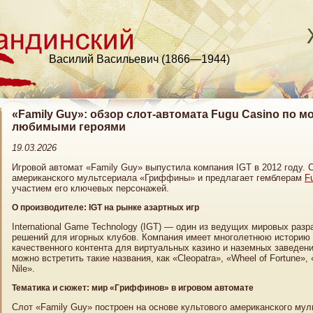
Василий Васильевич (1866—1944)
«Family Guy»: обзор слот-автомата Fugu Сasino по 
любимыми героями
19.03.2026
Игровой автомат «Family Guy» выпустила компания IGT в 2012 году. 
американского мультсериала «Гриффины» и предлагает гемблерам
F
участием его ключевых персонажей.
О производителе: IGT на рынке азартных игр
International Game Technology (IGT) — один из ведущих мировых раз
решений для игорных клубов. Компания имеет многолетнюю историю
качественного контента для виртуальных казино и наземных заведен
можно встретить такие названия, как «Cleopatra», «Wheel of Fortune»,
Nile».
Тематика и сюжет: мир «Гриффинов» в игровом автомате
Слот «Family Guy» построен на основе культового американского му