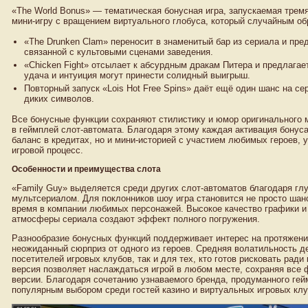
«The World Bonus» — тематическая бонусная игра, запускаемая тремя
мини-игру с вращением виртуального глобуса, который случайным об
«The Drunken Clam» переносит в знаменитый бар из сериала и пре
связанной с культовыми сценами заведения.
«Chicken Fight» отсылает к абсурдным дракам Питера и предлагае
удача и интуиция могут принести солидный выигрыш.
Повторный запуск «Lois Hot Free Spins» даёт ещё один шанс на 
диких символов.
Все бонусные функции сохраняют стилистику и юмор оригинального м
в геймплей слот-автомата. Благодаря этому каждая активация бонус
баланс в кредитах, но и мини-историей с участием любимых героев, 
игровой процесс.
Особенности и преимущества слота
«Family Guy» выделяется среди других слот-автоматов благодаря гл
мультсериалом. Для поклонников шоу игра становится не просто шан
время в компании любимых персонажей. Высокое качество графики и 
атмосферы сериала создают эффект полного погружения.
Разнообразие бонусных функций поддерживает интерес на протяжени
неожиданный сюрприз от одного из героев. Средняя волатильность 
посетителей игровых клубов, так и для тех, кто готов рисковать рад
версия позволяет наслаждаться игрой в любом месте, сохраняя все
версии. Благодаря сочетанию узнаваемого бренда, продуманного гей
популярным выбором среди гостей казино и виртуальных игровых клу