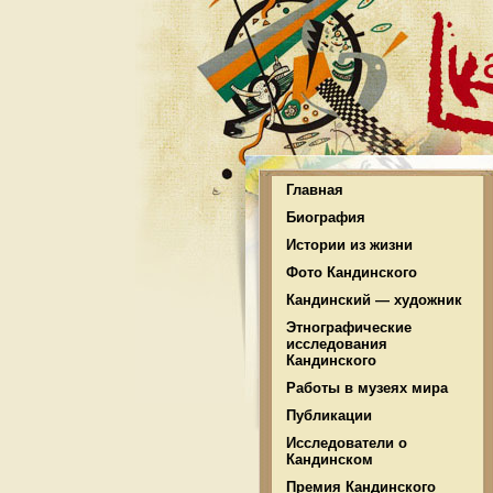
Главная
Биография
Истории из жизни
Фото Кандинского
Кандинский — художник
Этнографические
исследования
Кандинского
Работы в музеях мира
Публикации
Исследователи о
Кандинском
Премия Кандинского