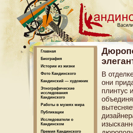
Васили
Дюропо
Главная
элеган
Биография
Истории из жизни
В отделк
Фото Кандинского
они прид
Кандинский — художник
Этнографические
плинтус 
исследования
Кандинского
объединя
Работы в музеях мира
вытесняе
Публикации
дизайнер
Исследователи о
изысканн
Кандинском
дюрополи
Премия Кандинского