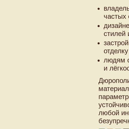
владел
частых 
дизайн
стилей 
застро
отделку
людям с
и лёгко
Дюрополи
материал
параметр
устойчив
любой ин
безупречн