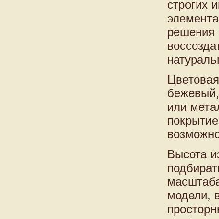
строгих 
элемента
решения 
воссозда
натураль
Цветовая
бежевый,
или мета
покрытие
возможно
Высота и
подбират
масштаба
модели, 
просторн