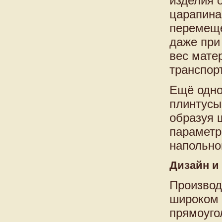
изделия 
царапина
перемеще
даже при
вес мате
транспорт
Ещё одно
плинтусы
образуя 
параметр
напольно
Дизайн и
Производ
широком 
прямоуго