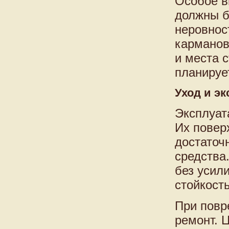
Особое в
должны б
неровнос
карманов
и места 
планируе
Уход и э
Эксплуат
Их повер
достаточ
средства
без усил
стойкость
При повр
ремонт. 