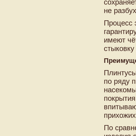
сохраняе
не разбух
Процесс 
гарантир
имеют чё
стыковку
Преимуще
Плинтусы
по ряду 
насекомы
покрытия
впитываю
прихожих
По сравн