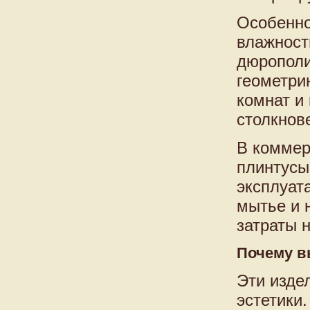
Особенно
влажност
дюрополи
геометри
комнат и
столкнов
В коммер
плинтусы
эксплуат
мытье и 
затраты 
Почему 
Эти изде
эстетики.