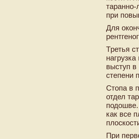
таранно-
при повы
Для окон
рентгено
Третья ст
нагрузка
выступ в
степени 
Стопа в 
отдел тар
подошве.
как все 
плоскост
При перв