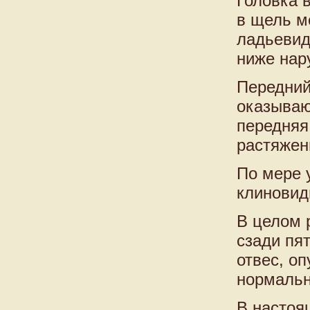
Головка 
в щель м
ладьевид
ниже нар
Передний
оказываю
передняя
растяжен
По мере 
клиновид
В целом 
сзади пя
отвес, о
нормальн
В настоя