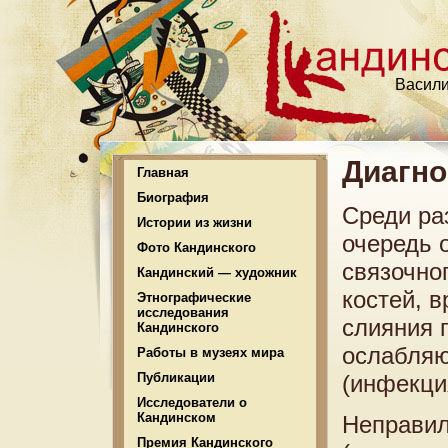
Васили
Диагно
Главная
Биография
Среди ра
Истории из жизни
очередь 
Фото Кандинского
связочно
Кандинский — художник
костей, 
Этнографические
исследования
слияния п
Кандинского
ослабляю
Работы в музеях мира
Публикации
(инфекция
Исследователи о
Кандинском
Неправил
Премия Кандинского