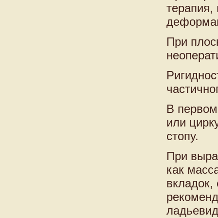
терапия,
деформац
При плос
неоперат
Ригиднос
частичног
В первом
или цирк
стопу.
При выра
как масс
вкладок,
рекоменд
ладьевид