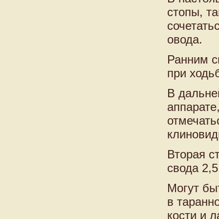
стопы, т
сочетать
овода.
Ранним с
при ходьб
В дальне
аппарате
отмечать
клиновид
Вторая с
свода 2,5
Могут бы
в таранн
кости и 