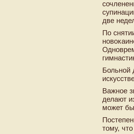
сочленен
супинаци
две неде
По сняти
новокаин
Одноврем
гимнасти
Больной 
искусств
Важное з
делают и
может бы
Постепен
тому, чт