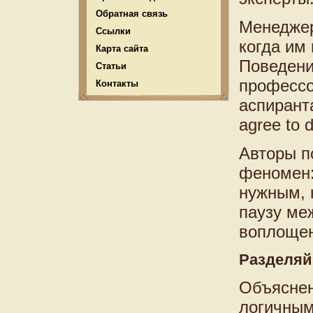
Обратная связь
Менеджер
Ссылки
когда им 
Карта сайта
Поведени
Статьи
профессо
Контакты
аспиранта
agree to 
Авторы п
феномен:
нужным, 
паузу ме
воплощен
Разделяй
Объяснен
логичным