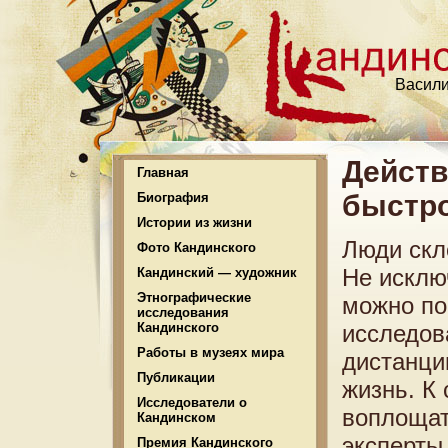
Васили
Действ
Главная
быстро
Биография
Истории из жизни
Люди скл
Фото Кандинского
Не исклю
Кандинский — художник
Этнографические
можно по
исследования
Кандинского
исследов
Работы в музеях мира
дистанци
Публикации
жизнь. К
Исследователи о
воплощат
Кандинском
эксперты
Премия Кандинского