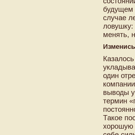
состояни
будущем 
случае л
ловушку:
менять, н
Изменис
Казалось
укладыва
один отр
компании
выводы у
термин «
постоянн
Такое по
хорошую 
себе сил