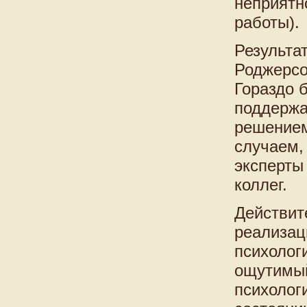
неприятн
работы).
Результа
Роджерсо
Гораздо 
поддержа
решением
случаем,
эксперты
коллег.
Действит
реализац
психолог
ощутимый
психолог