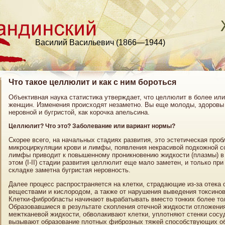
Василий Васильевич (1866—1944)
Что такое целлюлит и как с ним бороться
Объективная наука статистика утверждает, что целлюлит в более и
женщин. Изменения происходят незаметно. Вы еще молоды, здоровы и
неровной и бугристой, как корочка апельсина.
Целлюлит? Что это? Заболевание или вариант нормы?
Скорее всего, на начальных стадиях развития, это эстетическая пр
микроциркуляции крови и лимфы, появления некрасивой подкожной сос
лимфы приводит к повышенному проникновению жидкости (плазмы) в м
этом (I-II) стадии развития целлюлит еще мало заметен, и только п
складке заметна бугристая неровность.
Далее процесс распространяется на клетки, страдающие из-за отека
веществами и кислородом, а также от нарушения выведения токсинов,
Клетки-фибробласты начинают вырабатывать вместо тонких более то
Образовавшиеся в результате скопления отечной жидкости отложени
межтканевой жидкости, обволакивают клетки, уплотняют стенки сосу
вызывают образование плотных фиброзных тяжей способствующих об