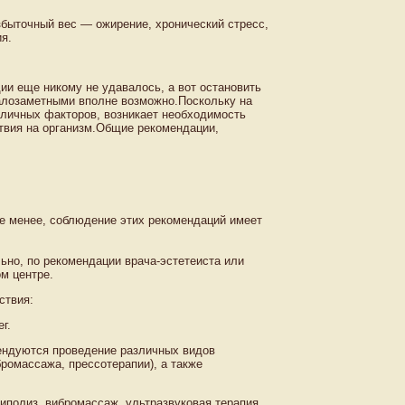
быточный вес — ожирение, хронический стресс,
я.
дии еще никому не удавалось, а вот остановить
малозаметными вполне возможно.Поскольку на
личных факторов, возникает необходимость
ствия на организм.Общие рекомендации,
не менее, соблюдение этих рекомендаций имеет
но, по рекомендации врача-эстетеиста или
м центре.
ствия:
г.
ендуются проведение различных видов
ромассажа, прессотерапии), а также
полиз, вибромассаж, ультразвуковая терапия,