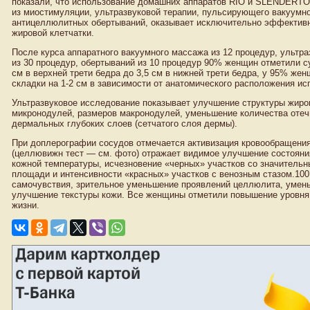
показали, что использование домашних аппаратов RIO и SLENDERTO
из миостимуляции, ультразвуковой терапии, пульсирующего вакуумн
антицеллюлитных обертываний, оказывает исключительно эффективно
жировой клетчатки.
После курса аппаратного вакуумного массажа из 12 процедур, ультра
из 30 процедур, обертываний из 10 процедур 90% женщин отметили с
см в верхней трети бедра до 3,5 см в нижней трети бедра, у 95% ж
складки на 1-2 см в зависимости от анатомического расположения ис
Ультразвуковое исследование показывает улучшение структуры жиро
микронодулей, размеров макронодулей, уменьшение количества отеч
дермальных глубоких слоев (сетчатого слоя дермы).
При доплерографии сосудов отмечается активизация кровообращения
(целлювижн тест — см. фото) отражает видимое улучшение состояни
кожной температуры, исчезновение «черных» участков со значител
площади и интенсивности «красных» участков с венозным стазом.10
самочувствия, зрительное уменьшение проявлений целлюлита, уменьш
улучшение текстуры кожи. Все женщины отметили повышение уровня с
жизни.