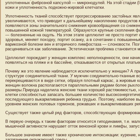
уплотненных фиброзной капсулой — микронодулей. На этой стадии (I
кожи и уплотненность подкожно-жировой клетчатки.
Уплотненность тканей способствует прогрессированию застойных яв
увеличиваются, что приводит к дальнейшему накоплению продуктов 
появляются зоны значительного снижения кровообращения со сниженн
повышенной кожной температурой. Образуются крупные скопления ф
— болезненные на ощупь. На этом этапе целлюлит не просто портит
здоровья, меняет походку, портит осанку, а в сочетании с повышенн
варикозной болезни вен и вторичного лимфостаза — слоновости. Поэ
расцениваться как заболевание. Эстетическая проблема становится 
Целлюлит порождает у женщин комплекс неполноценности, они начин
появляться на пляже и в бассейне, отказываются от открытых платье
Почему же это явление наблюдается исключительно у женщин? А при
структуре соединительной ткани. У мужчин соединительно-тканные 
перекрещиваются в виде сетки, образуя плотный каркас, а жировые
женщин волокна располагаются параллельными рядами более рыхло,
размеры.Природа наделила женские ткани хорошей растяжимостью, 
клетки способностью запасать большее количество высокоэнергетиче
последующего выкармливания ребенка грудью. Поэтому, наиболее 
уровнем женских половых гормонов, рожавших и выкармливавших ре
Существует также целый ряд факторов, способствующих формирова
В первую очередь к таким факторам относится гиподинамия, т.е. ма
мышечной активности нарушает отток венозной крови и лимфы, запу
Большое значение имеют также хронические интоксикации: курение, 
загрязнение окружающей среды.