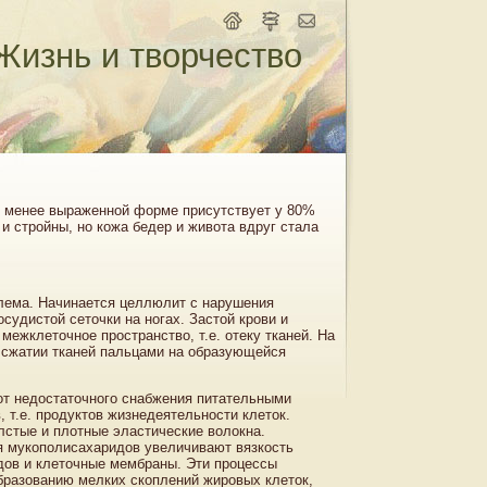
Жизнь и творчество
ли менее выраженной форме присутствует у 80%
 стройны, но кожа бедер и живота вдруг стала
облема. Начинается целлюлит с нарушения
удистой сеточки на ногах. Застой крови и
ежклеточное пространство, т.е. отеку тканей. На
ри сжатии тканей пальцами на образующейся
 от недостаточного снабжения питательными
 т.е. продуктов жизнедеятельности клеток.
лстые и плотные эластические волокна.
я мукополисахаридов увеличивают вязкость
дов и клеточные мембраны. Эти процессы
разованию мелких скоплений жировых клеток,