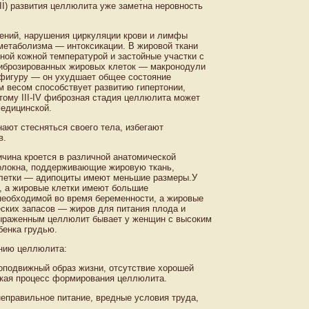
II) развития целлюлита уже заметна неровность
лений, нарушения циркуляции крови и лимфы
метаболизма — интоксикации. В жировой ткани
ой кожной температурой и застойные участки с
иброзированных жировых клеток — макронодули
 фигуру — он ухудшает общее состояние
ым весом способствует развитию гипертонии,
тому III-IV фиброзная стадия целлюлита может
медицинской.
ают стесняться своего тела, избегают
в.
чина кроется в различной анатомической
волокна, поддерживающие жировую ткань,
 клетки — адипоциты имеют меньшие размеры.У
 а жировые клетки имеют большие
необходимой во время беременности, а жировые
ских запасов — жиров для питания плода и
выраженным целлюлит бывает у женщин с высоким
бенка грудью.
нию целлюлита:
лоподвижный образ жизни, отсутствие хорошей
ская процесс формирования целлюлита.
неправильное питание, вредные условия труда,