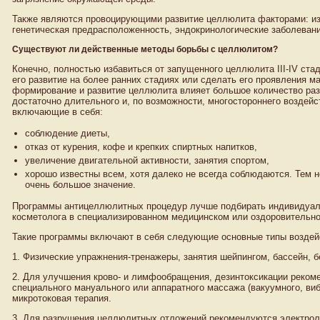
Также являются провоцирующими развитие целлюлита факторами: из
генетическая предрасположенность, эндокринологические заболевани
Существуют ли действенные методы борьбы с целлюлитом?
Конечно, полностью избавиться от запущенного целлюлита III-IV ста
его развитие на более ранних стадиях или сделать его проявления 
формирование и развитие целлюлита влияет большое количество раз
достаточно длительного и, по возможности, многостороннего воздей
включающие в себя:
соблюдение диеты,
отказ от курения, кофе и крепких спиртных напитков,
увеличение двигательной активности, занятия спортом,
хорошо известны всем, хотя далеко не всегда соблюдаются. Тем 
очень большое значение.
Программы антицеллюлитных процедур лучше подбирать индивидуаль
косметолога в специализированном медицинском или оздоровительно
Такие программы включают в себя следующие основные типы воздей
1. Физические упражнения-тренажеры, занятия шейпингом, бассейн, бе
2. Для улучшения крово- и лимфообращения, дезинтоксикации реком
специального мануального или аппаратного массажа (вакуумного, виб
микротоковая терапия.
3. Для разрушения целлюлитных отложений рекомендуются электроли