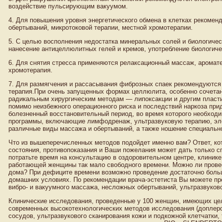
воздействие пульсирующим вакуумом.
4. Для повышения уровня энергетического обмена в клетках рекомен
обертываний, микротоковой терапии, местной хромотерапии.
5. С целью восполнения недостатка минеральных солей и биологичес
нанесение антицеллюлитных гелей и кремов, употребление биологиче
6. Для снятия стресса применяются релаксационный массаж, аромате
хромотерапия.
7. Для размягчения и рассасывания фиброзных спаек рекомендуются
терапия.При очень запущенных формах целлюлита, особенно сочетан
радикальным хирургическим методам — липоксакции и другим пласти
помимо неизбежного операционного риска и последствий наркоза при
болезненный восстановительный период, во время которого необход
программы, включающие лимфодренаж, ультразвуковую терапию, эл
различные виды массажа и обертываний, а также ношение специально
Что из вышеперечисленных методов подойдет именно вам? Ответ, ко
состояния, противопоказания и Ваши пожелания может дать только сп
потратьте время на консультацию в оздоровительном центре, клиник
работающей женщины так мало свободного времени. Можно ли пров
дома? При дефиците времени возможно проведение достаточно боль
домашних условиях. По рекомендации врача-эстетиста Вы можете пр
вибро- и вакуумного массажа, несложных обертываний, ультразвуков
Клинические исследования, проведенные у 100 женщин, имеющих целл
современных высокотехнологических методов исследования (доплер
сосудов, ультразвукового сканирования кожи и подкожной клетчатки