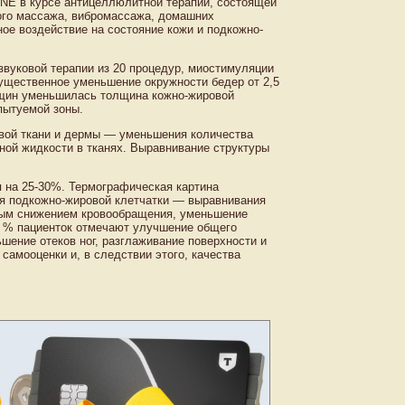
NE в курсе антицеллюлитной терапии, состоящей
ого массажа, вибромассажа, домашних
е воздействие на состояние кожи и подкожно-
звуковой терапии из 20 процедур, миостимуляции
ущественное уменьшение окружности бедер от 2,5
енщин уменьшилась толщина кожно-жировой
пытуемой зоны.
вой ткани и дермы — уменьшения количества
ной жидкости в тканях. Выравнивание структуры
 на 25-30%. Термографическая картина
я подкожно-жировой клетчатки — выравнивания
ьным снижением кровообращения, уменьшение
0 % пациенток отмечают улучшение общего
ение отеков ног, разглаживание поверхности и
амооценки и, в следствии этого, качества