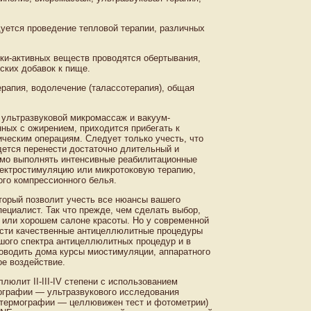
дуется проведение тепловой терапии, различных
ки-активных веществ проводятся обертывания,
ских добавок к пище.
рапия, водолечение (талассотерапия), общая
 ультразвуковой микромассаж и вакуум-
ных с ожирением, приходится прибегать к
ческим операциям. Следует только учесть, что
дется перенести достаточно длительный и
имо выполнять интенсивные реабилитационные
ектростимуляцию или микротоковую терапию,
го компрессионного белья.
торый позволит учесть все нюансы вашего
ециалист. Так что прежде, чем сделать выбор,
е или хорошем салоне красоты. Но у современной
ести качественные антицеллюлитные процедуры
шого спектра антицеллюлитных процедур и в
оводить дома курсы миостимуляции, аппаратного
ое воздействие.
юлит II-III-IV степени с использованием
ографии — ультразвукового исследования
, термографии — целлювижен тест и фотометрии)