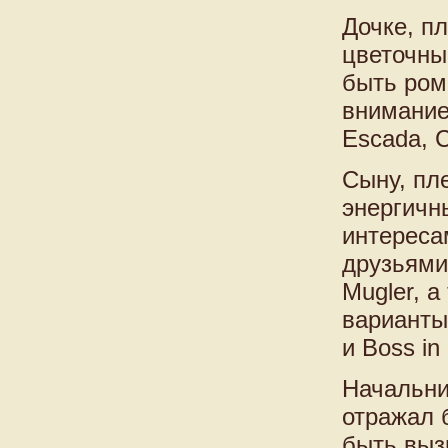
Дочке, п
цветочны
быть ром
внимание 
Escada, C
Сыну, пл
энергичн
интереса
друзьями.
Mugler, а
варианты:
и Boss in 
Начальни
отражал 
быть выз