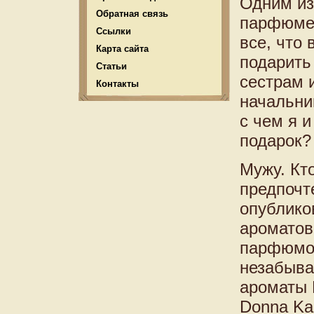
Одним из
Обратная связь
парфюмер
Ссылки
все, что 
Карта сайта
подарить
Статьи
сестрам 
Контакты
начальни
с чем я 
подарок?
Мужу. Кт
предпочте
опублико
ароматов
парфюмов
незабыва
ароматы 
Donna Ka