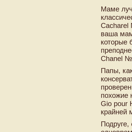
Маме луч
классиче
Cacharel 
ваша мам
которые 
преподне
Chanel №5
Папы, ка
консерва
проверен
похожие н
Gio pour 
крайней м
Подруге,