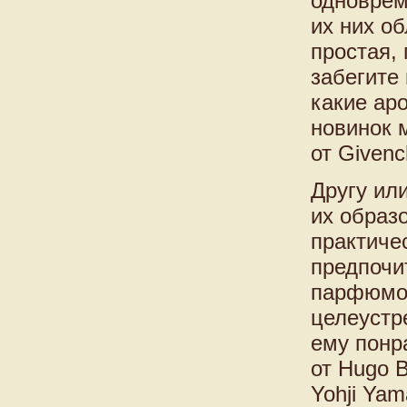
одноврем
их них о
простая, 
забегите
какие ар
новинок 
от Givenc
Другу ил
их образ
практиче
предпочи
парфюмом
целеустр
ему понра
от Hugo 
Yohji Ya