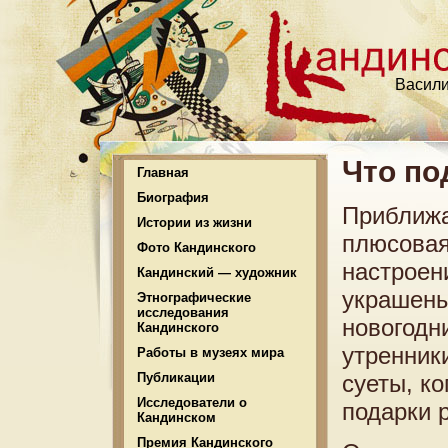
Васили
Что по
Главная
Биография
Приближа
Истории из жизни
плюсовая
Фото Кандинского
настроен
Кандинский — художник
украшены
Этнографические
исследования
новогодни
Кандинского
утренник
Работы в музеях мира
Публикации
суеты, ко
Исследователи о
подарки 
Кандинском
Премия Кандинского