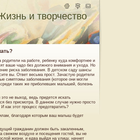
Жизнь и творчество
жать?
 родители на работе, ребенку куда комфортнее и
вят ваше чадо без должного внимания и ухода. Но
ение риска заболевания. В детском саду шансы
ите вы. Ответ весьма прост. Зачастую родители
рвые симптомы заболевания (которое они могли
, среди таких же приболевших малышей, болезнь
 это не выход, ведь придется искать
ся без присмотра. В данном случае нужно просто
 И как этот процесс предотвратить?
илам, благодаря которым ваш малыш будет
Будущий гражданин должен быть закаленным,
а свежем воздухе и посещения гостей, вы не
слой жизни, и едва выйдя на улицу, начнет