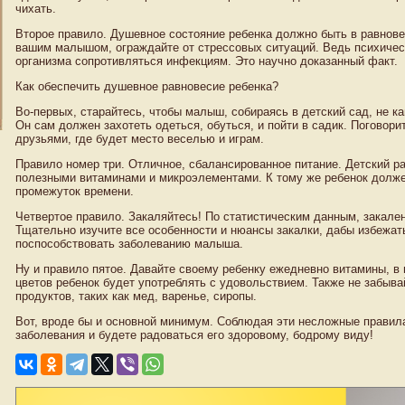
чихать.
Второе правило. Душевное состояние ребенка должно быть в равновеси
вашим малышом, ограждайте от стрессовых ситуаций. Ведь психичес
организма сопротивляться инфекциям. Это научно доказанный факт.
Как обеспечить душевное равновесие ребенка?
Во-первых, старайтесь, чтобы малыш, собираясь в детский сад, не ка
Он сам должен захотеть одеться, обуться, и пойти в садик. Поговори
друзьями, где будет место веселью и играм.
Правило номер три. Отличное, сбалансированное питание. Детский 
полезными витаминами и микроэлементами. К тому же ребенок долже
промежуток времени.
Четвертое правило. Закаляйтесь! По статистическим данным, закале
Тщательно изучите все особенности и нюансы закалки, дабы избежат
поспособствовать заболеванию малыша.
Ну и правило пятое. Давайте своему ребенку ежедневно витамины, в
цветов ребенок будет употреблять с удовольствием. Также не забыва
продуктов, таких как мед, варенье, сиропы.
Вот, вроде бы и основной минимум. Соблюдая эти несложные правила
заболевания и будете радоваться его здоровому, бодрому виду!