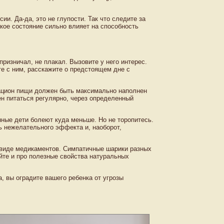
и. Да-да, это не глупости. Так что следите за
кое состояние сильно влияет на способность
призничал, не плакал. Вызовите у него интерес.
те с ним, расскажите о предстоящем дне с
рацион пищи должен быть максимально наполнен
н питаться регулярно, через определенный
нные дети болеют куда меньше. Но не торопитесь.
ь нежелательного эффекта и, наоборот,
 виде медикаментов. Симпатичные шарики разных
йте и про полезные свойства натуральных
, вы оградите вашего ребенка от угрозы