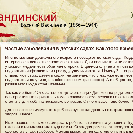
Василий Васильевич (1866—1944)
Частые заболевания в детских садах. Как этого избе
Многие малыши дошкольного возраста посещают детские сады. Когда
интереснее в обществе своих сверстников. Да и воспитатели не оста
у каждой медали есть обратная сторона. В данном случае это повыш
подхватить инфекцию или простуду увеличиваются. Почему? — спрос
отправляют своих детей в садик, не замечая, что у них уже есть пе
подхватить и на улице, и в общественном транспорте). А в обществе
развивается куда стремительнее.
Так как же быть? Отказаться от детского сада? Для многих родителей
альтернативные варианты, чтобы в рабочее время ребенок не оставал
ответить для себя на несколько вопросов. От чего ваше чадо болеет?
Для повышения иммунитета ребенка нужно следовать нехитрым прав
здоров и весел.
Итак, первое. Не нужно содержать ребенка в тепличных условиях. 
готовым к минимальным трудностям. Ограждая ребенка от прогулок н
сделаете лучше, наоборот. Малыш вырастет неподготовленным к взро