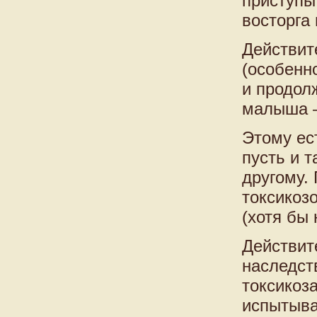
приступы 
восторга
Действит
(особенн
и продол
малыша —
Этому ест
пусть и 
другому.
токсикоз
(хотя бы
Действит
наследст
токсикоз
испытыва