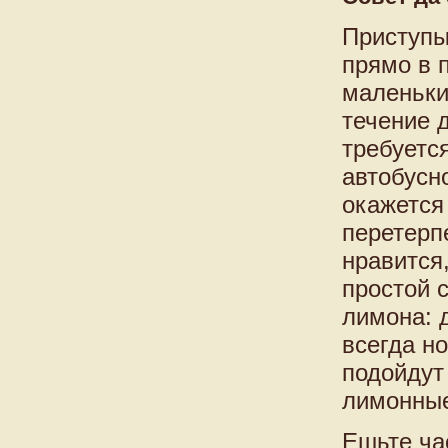
Приступы
прямо в 
маленьки
течение 
требуетс
автобусн
окажется
перетерпе
нравится
простой 
лимона: 
всегда н
подойдут
лимонны
Ешьте ча