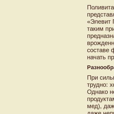
Поливита
представ
«Элевит 
таким пр
предназн
врожденн
составе 
начать п
Разнообр
При силь
трудно: х
Однако н
продукта
мед), да
даже неп