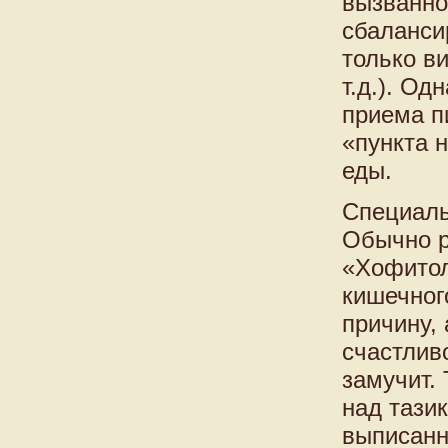
вызванно
сбаланси
только в
т.д.). О
приема п
«пункта 
еды.
Специаль
Обычно р
«Хофитол
кишечного
причину,
счастливо
замучит.
над тазик
выписанн