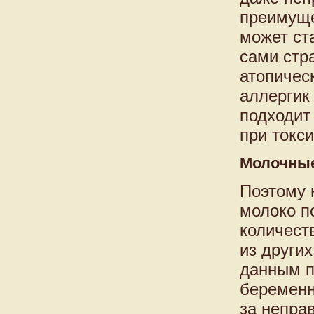
преимуще
может ст
сами стр
атопичес
аллергик 
подходит
при токс
Молочные
Поэтому н
молоко п
количест
из други
данным п
беременн
за непра