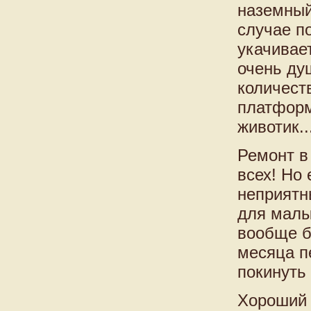
наземный
случае п
укачивает
очень ду
количест
платформ
животик..
Ремонт в
всех! Но 
неприятны
для малы
вообще б
месяца п
покинуть
Хороший 