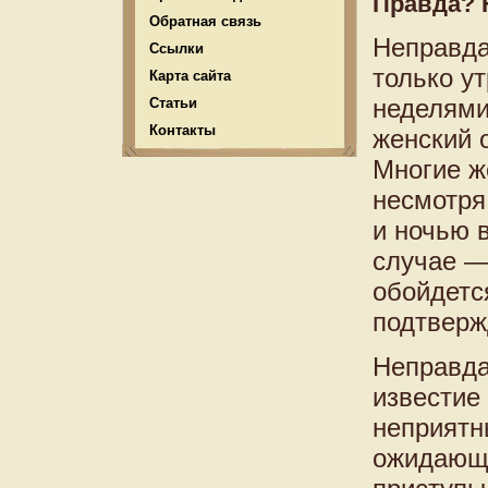
Правда? 
Обратная связь
Неправда
Ссылки
только у
Карта сайта
неделями
Статьи
Контакты
женский 
Многие ж
несмотря
и ночью 
случае —
обойдетс
подтверж
Неправда,
известие
неприятн
ожидающи