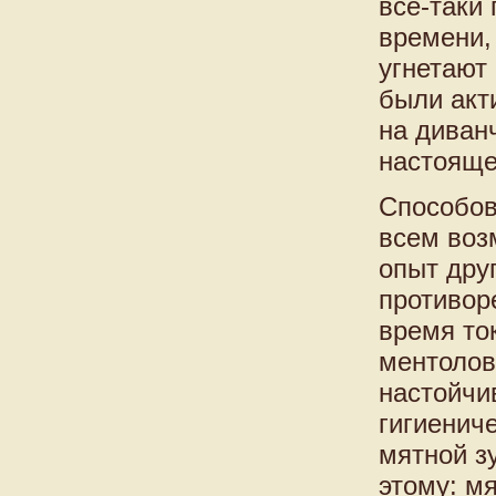
все-таки
времени,
угнетают
были акт
на диванч
настояще
Способов
всем воз
опыт дру
противор
время то
ментолов
настойчи
гигиенич
мятной з
этому: м