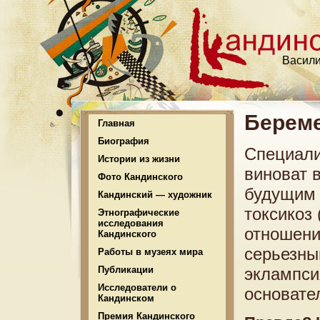
Васили
Береме
Главная
Биография
Специали
Истории из жизни
виноват 
Фото Кандинского
будущим 
Кандинский — художник
токсикоз 
Этнографические
исследования
отношени
Кандинского
серьезны
Работы в музеях мира
Публикации
эклампси
Исследователи о
основате
Кандинском
Премия Кандинского