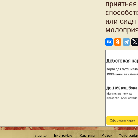
приятная
способст
или сидя
малоприя
Главная
Биография
Картины
Музеи
Фотограф