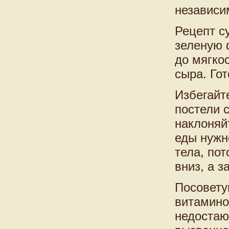
независи
Рецепт с
зеленую 
до мягко
сыра. Гот
Избегайт
постели с
наклоняй
еды нужн
тела, по
вниз, а 
Посовету
витамино
недостаю