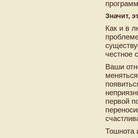
программ
Значит, э
Как и в 
проблеме
существуе
честное 
Ваши отн
меняться
появиться
неприязн
первой п
переноси
счастлив
Тошнота 