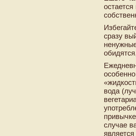
остается
собствен
Избегайт
сразу вый
ненужные
обидятся
Ежедневн
особенно
«жидкост
вода (луч
вегетари
употребл
привычке
случае ва
является