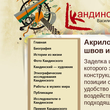
Васили
Акрило
Главная
швов и
Биография
Истории из жизни
Заделка 
Фото Кандинского
которого 
Кандинский — художник
Этнографические
конструк
исследования
Кандинского
позиции 
Работы в музеях мира
удобство
Публикации
воздейст
Исследователи о
подходящ
Кандинском
Премия Кандинского