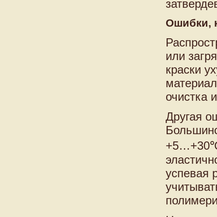
затверде
Ошибки, 
Распрост
или загр
краски у
материал
очистка 
Другая о
Большинс
+5…+30℃.
эластичн
успевая 
учитыват
полимери