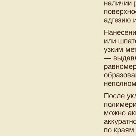
наличии 
поверхно
адгезию 
Нанесени
или шпат
узким ме
— выдавл
равномер
образова
неполном
После ук
полимери
можно ак
аккуратн
по краям