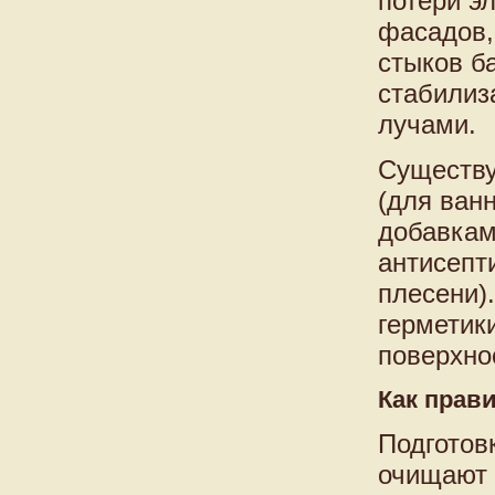
потери э
фасадов,
стыков б
стабилиз
лучами.
Существу
(для ванн
добавкам
антисепт
плесени)
герметик
поверхно
Как прав
Подготов
очищают 