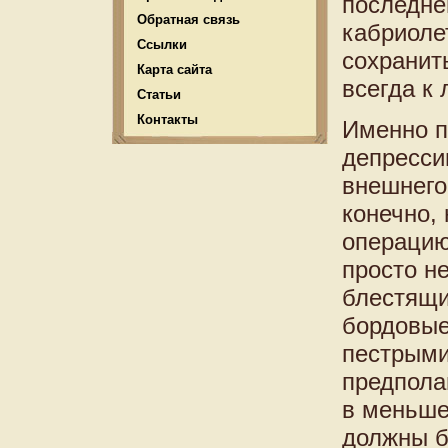
последне
Обратная связь
кабриоле
Ссылки
сохранит
Карта сайта
всегда к
Статьи
Контакты
Именно п
депресси
внешнего
конечно,
операцию
просто н
блестящи
бордовые
пестрыми
предпола
в меньше
должны б