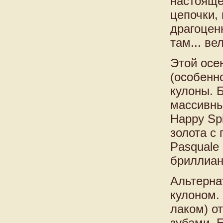
настояще
цепочки,
драгоцен
там... в
Этой осе
(особенн
кулоны. 
массивны
Happy Spi
золота с
Pasquale 
бриллиан
Альтерна
кулоном.
лаком) о
зубами. 