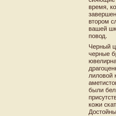
время, к
завершен
втором с
вашей шк
повод.
Черный ц
черные б
ювелирна
драгоцен
лиловой 
аметисто
были бел
присутст
кожи ска
Достойны