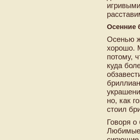
игривыми
расстави
Осенние 
Осенью ж
хорошо. 
потому, ч
куда бол
обзавест
бриллиант
украшени
но, как г
стоил бр
Говоря о 
Любимые 
сияющие 