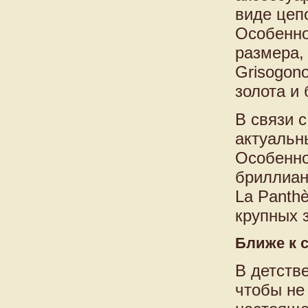
виде цепо
Особенно
размера,
Grisogon
золота и 
В связи 
актуальн
Особенно
бриллиан
La Panthè
крупных 
Ближе к 
В детств
чтобы не