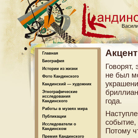
Васили
Акцент
Главная
Биография
Говорят, 
Истории из жизни
не был м
Фото Кандинского
украшени
Кандинский — художник
бриллиан
Этнографические
исследования
года.
Кандинского
Работы в музеях мира
Наступле
Публикации
событие,
Исследователи о
Кандинском
Потому ч
Премия Кандинского