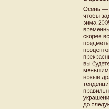
Осень — 
чтобы за
зима-200
временны
скорее в
предметы 
проценто
прекрасн
вы будет
меньшим 
новые др
тенденций
правильн
украшени
до следу