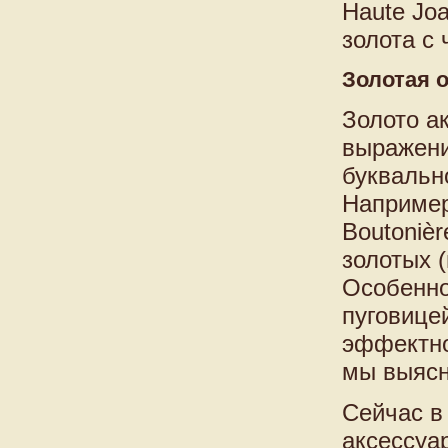
Haute Joa
золота с
Золотая 
Золото а
выражени
буквальн
Например
Boutoniè
золотых (
Особенно
пуговицей
эффектно
мы выясн
Сейчас в
аксессуа