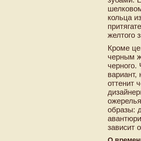
шелковом
кольца и
притягат
желтого 
Кроме це
черным ж
черного.
вариант,
оттенит 
дизайнер
ожерелья
образы: 
авантюри
зависит о
О времен