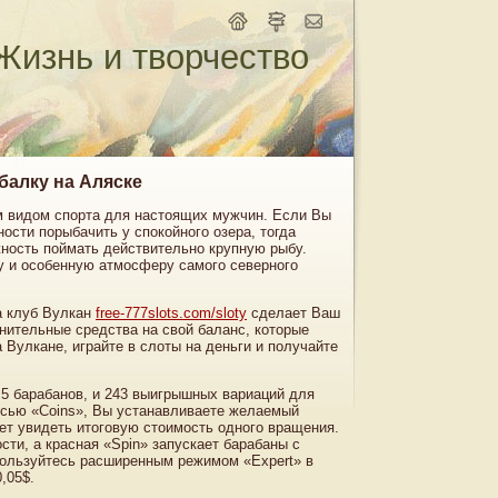
Жизнь и творчество
балку на Аляске
м видом спорта для настоящих мужчин. Если Вы
ности порыбачить у спокойного озера, тогда
жность поймать действительно крупную рыбу.
у и особенную атмосферу самого северного
а клуб Вулкан
free-777slots.com/sloty
сделает Ваш
нительные средства на свой баланс, которые
 Вулкане, играйте в слоты на деньги и получайте
 5 барабанов, и 243 выигрышных вариаций для
исью «Coins», Вы устанавливаете желаемый
дет увидеть итоговую стоимость одного вращения.
ти, а красная «Spin» запускает барабаны с
пользуйтесь расширенным режимом «Expert» в
,05$.