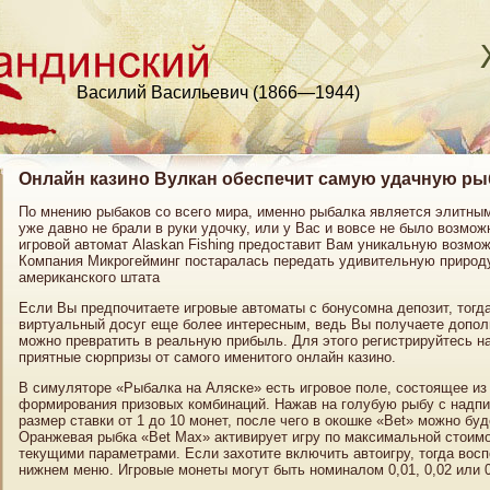
Василий Васильевич (1866—1944)
Онлайн казино Вулкан обеспечит самую удачную ры
По мнению рыбаков со всего мира, именно рыбалка является элитны
уже давно не брали в руки удочку, или у Вас и вовсе не было возмож
игровой автомат Alaskan Fishing предоставит Вам уникальную возмо
Компания Микрогейминг постаралась передать удивительную природ
американского штата
Если Вы предпочитаете игровые автоматы с бонусомна депозит, тогд
виртуальный досуг еще более интересным, ведь Вы получаете допол
можно превратить в реальную прибыль. Для этого регистрируйтесь на
приятные сюрпризы от самого именитого онлайн казино.
В симуляторе «Рыбалка на Аляске» есть игровое поле, состоящее из
формирования призовых комбинаций. Нажав на голубую рыбу с надп
размер ставки от 1 до 10 монет, после чего в окошке «Bet» можно бу
Оранжевая рыбка «Bet Max» активирует игру по максимальной стоимос
текущими параметрами. Если захотите включить автоигру, тогда вос
нижнем меню. Игровые монеты могут быть номиналом 0,01, 0,02 или 0