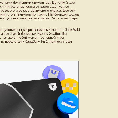
нусными функциями симулятора Butterfly Staxx
я 4 игральные карты от валета до туза со
розового и розово-оранжевого окраса. Все эти
мум из 5 элементов по линии. Наибольший доход
е в цепочке таких иконок может быть всего пара
 получению регулярных крупных выплат. Знак Wild
в от 3 до 5 бонусных иконок Scatter, Вы
. Так же в любой момент основной игры
 и, перелетая к барабану № 1, принесут Вам