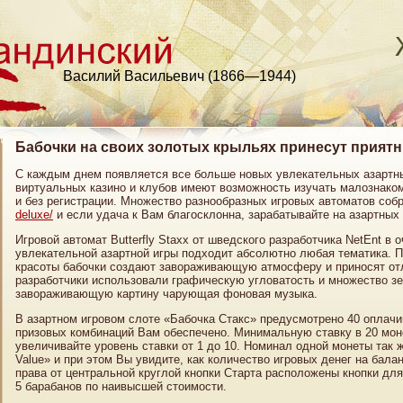
Василий Васильевич (1866—1944)
Бабочки на своих золотых крыльях принесут прият
С каждым днем появляется все больше новых увлекательных азартных
виртуальных казино и клубов имеют возможность изучать малознако
и без регистрации. Множество разнообразных игровых автоматов соб
deluxe/
и если удача к Вам благосклонна, зарабатывайте на азартных
Игровой автомат Butterfly Staxx от шведского разработчика NetEnt в 
увлекательной азартной игры подходит абсолютно любая тематика. П
красоты бабочки создают завораживающую атмосферу и приносят отл
разработчики использовали графическую угловатость и множество зе
завораживающую картину чарующая фоновая музыка.
В азартном игровом слоте «Бабочка Стакс» предусмотрено 40 оплачи
призовых комбинаций Вам обеспечено. Минимальную ставку в 20 мон
увеличивайте уровень ставки от 1 до 10. Номинал одной монеты так
Value» и при этом Вы увидите, как количество игровых денег на бала
права от центральной круглой кнопки Старта расположены кнопки для
5 барабанов по наивысшей стоимости.