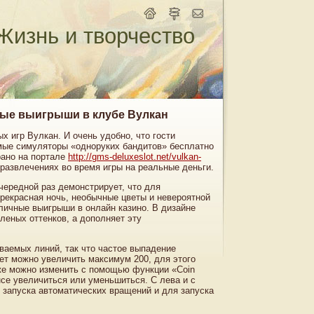
Жизнь и творчество
ные выигрыши в клубе Вулкан
 игр Вулкан. И очень удобно, что гости
мые симуляторы «одноруких бандитов» бесплатно
рано на портале
http://gms-deluxeslot.net/vulkan-
 развлечениях во время игры на реальные деньги.
очередной раз демонстрирует, что для
рекрасная ночь, необычные цветы и невероятной
ичные выигрыши в онлайн казино. В дизайне
леных оттенков, а дополняет эту
ваемых линий, так что частое выпадение
ет можно увеличить максимум 200, для этого
 же можно изменить с помощью функции «Coin
нсе увеличиться или уменьшиться. С лева и с
 запуска автоматических вращений и для запуска