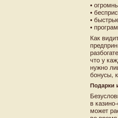
• огромн
• бесприс
• быстры
• програ
Как види
предприн
разбогат
что у ка
нужно ли
бонусы, 
Подарки 
Безуслов
в казино
может ра