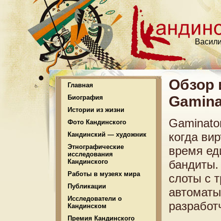
Васили
Обзор 
Главная
Gamina
Биография
Истории из жизни
Gaminator
Фото Кандинского
когда ви
Кандинский — художник
Этнографические
время ед
исследования
Кандинского
бандиты.
Работы в музеях мира
слоты с 
Публикации
автоматы
Исследователи о
разработ
Кандинском
Премия Кандинского