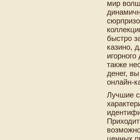
мир волш
динамичн
сюрпризо
коллекци
быстро з
казино, д
игорного
также не
денег, в
онлайн-к
Лучшие с
характер
идентифи
Приходите
возможно
ценных п