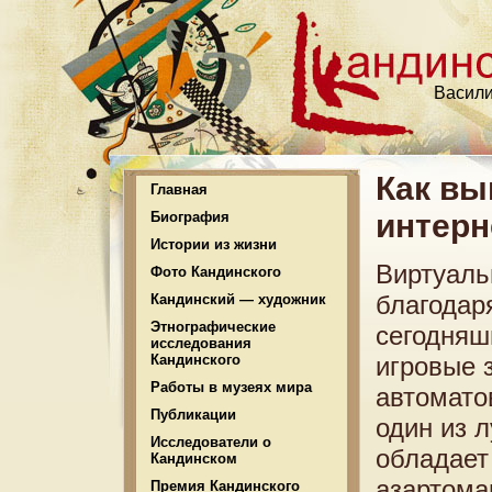
Васили
Как вы
Главная
интерн
Биография
Истории из жизни
Виртуаль
Фото Кандинского
благодар
Кандинский — художник
Этнографические
сегодняш
исследования
Кандинского
игровые 
Работы в музеях мира
автоматов
Публикации
один из 
Исследователи о
обладает
Кандинском
азартома
Премия Кандинского