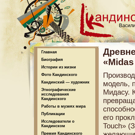
Васили
Древне
Главная
«Midas
Биография
Истории из жизни
Производ
Фото Кандинского
модель, 
Кандинский — художник
Этнографические
Мидасу. 
исследования
Кандинского
превраща
Работы в музеях мира
способно
Публикации
его прок
Исследователи о
Touch» (
Кандинском
желающи
Премия Кандинского