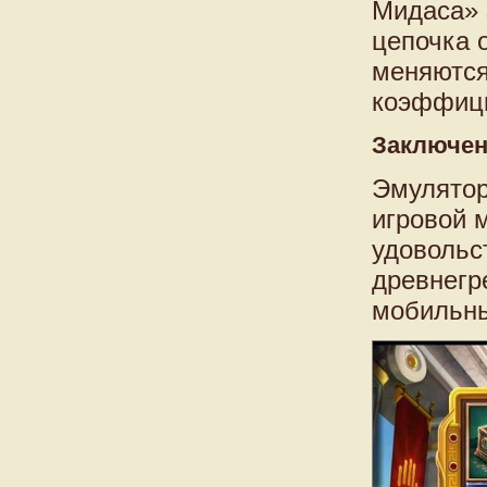
Мидаса» 
цепочка 
меняются
коэффици
Заключе
Эмулятор
игровой 
удовольс
древнегре
мобильны