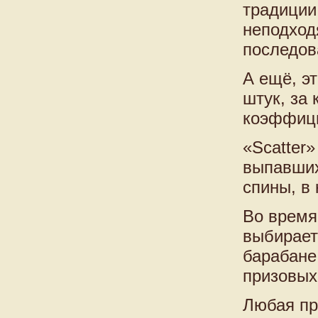
традиции
неподход
последов
А ещё, эт
штук, за
коэффици
«Scatter»
выпавших
спины, в 
Во время
выбирает
барабане
призовых
Любая пр