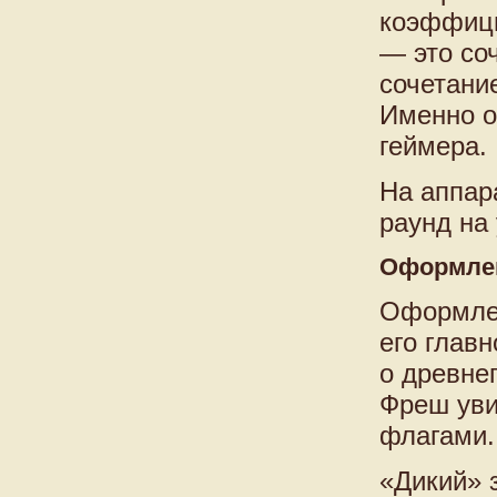
коэффици
— это со
сочетани
Именно о
геймера.
На аппар
раунд на
Оформлен
Оформлен
его глав
о древне
Фреш уви
флагами.
«Дикий» 