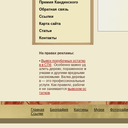
Премия Кандинского
Обратная связь
Ссылки
Карта сайта
Статьи
Контакты
На правах рекламы:
•
Вывоз порубочных остатко
в в СПб
. Особенно важно уд
алить дерево, пораженное ж
учками и другими вредными
насекомыми. Валка деревье
в — это профессиональные
услуги. Как правило, рабочи
е не занимаются
вывозом ос
татков
.
Главная
Биография
Картины
Музеи
Фотограф
Ссылки