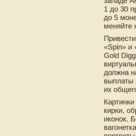
западе А
1 до 30 
до 5 мон
меняйте 
Привести
«Spin» и
Gold Dig
виртуаль
должна н
выплаты 
их общег
Картинки
кирки, о
иконок. 
вагонетка
портреты