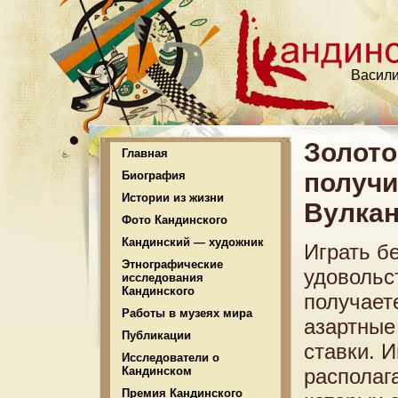
Васили
Золото
Главная
получи
Биография
Истории из жизни
Вулка
Фото Кандинского
Кандинский — художник
Играть б
Этнографические
удовольст
исследования
Кандинского
получает
Работы в музеях мира
азартные
Публикации
ставки. 
Исследователи о
Кандинском
располаг
Премия Кандинского