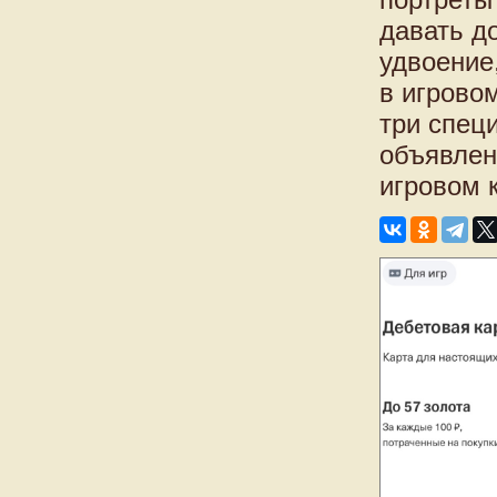
давать д
удвоение
в игровом
три спец
объявлен
игровом 