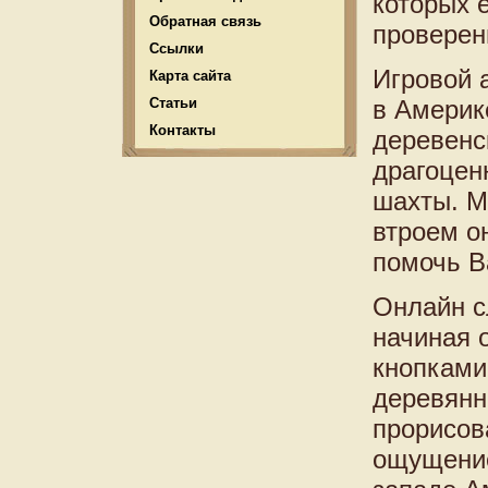
которых 
Обратная связь
проверен
Ссылки
Игровой 
Карта сайта
Статьи
в Америк
Контакты
деревенс
драгоцен
шахты. М
втроем о
помочь В
Онлайн с
начиная о
кнопками
деревянн
прорисов
ощущение