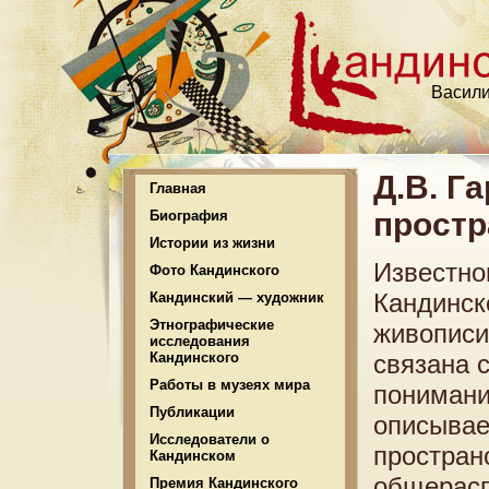
Васили
Д.В. Г
Главная
простр
Биография
Истории из жизни
Известно
Фото Кандинского
Кандинск
Кандинский — художник
Этнографические
живописи
исследования
Кандинского
связана 
Работы в музеях мира
понимани
Публикации
описывае
Исследователи о
простран
Кандинском
общерасп
Премия Кандинского