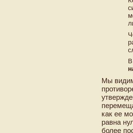
К
с
м
л
Ч
р
с
В
н
Мы видим
противор
утвержде
перемеща
как ее м
равна ну
более по