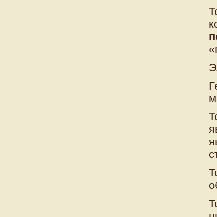
Т
к
п
«
Э
Г
м
Т
я
я
с
Т
о
Т
н