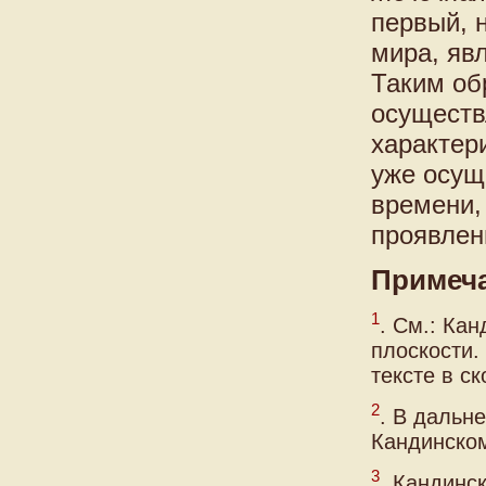
первый, 
мира, яв
Таким об
осуществ
характер
уже осущ
времени,
проявлен
Примеч
1
. См.: Кан
плоскости.
тексте в с
2
. В дальн
Кандинском
3
. Кандинс