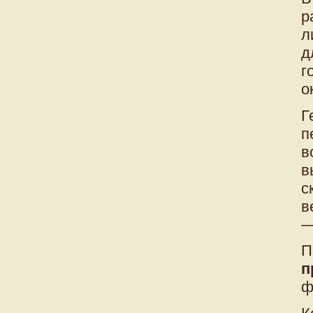
р
л
д
г
о
Г
п
в
в
с
в
—
П
п
ф