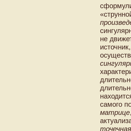
сформули
«струнно
произвед
сингуляр
не движе
источник,
осуществ
сингуляр
характер
длительн
длительн
находитс
самого по
матрице
актуализ
точечна