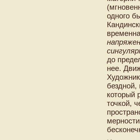
(мгновен
одного б
Кандинск
временна
напряже
сингуля
до преде
нее. Дви
Художник
бездной,
который 
точкой, 
простран
мерности
бесконеч