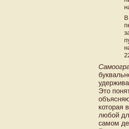
н
В
п
з
п
н
2
Самоогр
буквальн
удержива
Это поня
объясняю
которая 
любой дл
самом де