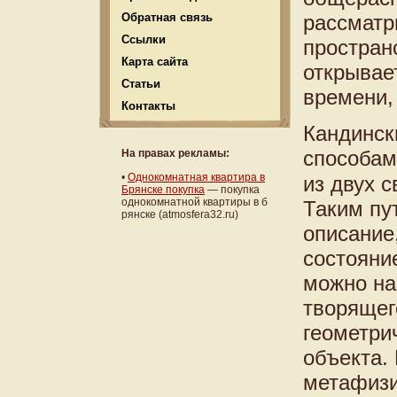
Обратная связь
рассматр
Ссылки
простран
Карта сайта
открывае
Статьи
времени,
Контакты
Кандинск
способам
На правах рекламы:
•
Однокомнатная квартира в
из двух с
Брянске покупка
— покупка
однокомнатной квартиры в б
Таким пу
рянске (atmosfera32.ru)
описание
состояни
можно на
творящег
геометри
объекта.
метафизи