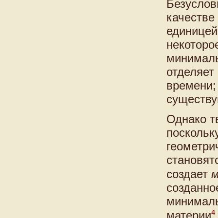
Безуслов
качестве
единицей
некоторо
минималь
отделяет 
времени;
существу
Однако т
поскольк
геометри
становят
создает
м
созданно
минималь
4
материи