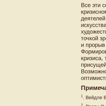
Все эти 
кризисно
деятелей
искусств
художест
точкой з
и прорыв
Формиров
кризиса,
присущей
Возможно
оптимист
Примеч
1
. Вейдле В
2