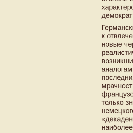
характер
демократ
Германск
к отвлеч
новые че
реалисти
возникши
аналогам
последни
мрачност
французс
только з
немецког
«декаден
наиболее