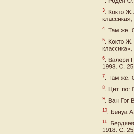
. Роден О.
3
. Кокто Ж.
классика», 
4
. Там же. 
5
. Кокто Ж.
классика», 
6
. Валери П
1993. С. 25
7
. Там же. 
8
. Цит. по:
9
. Ван Гог 
10
. Бенуа А
11
. Бердяев
1918. С. 25