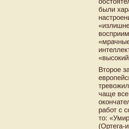
обстояте
были хар
настроен
«излишне
восприим
«мрачные
интеллек
«высокий
Второе з
европейс
тревожил
чаще все
окончате
работ с 
то: «Уми
(Ортега-и