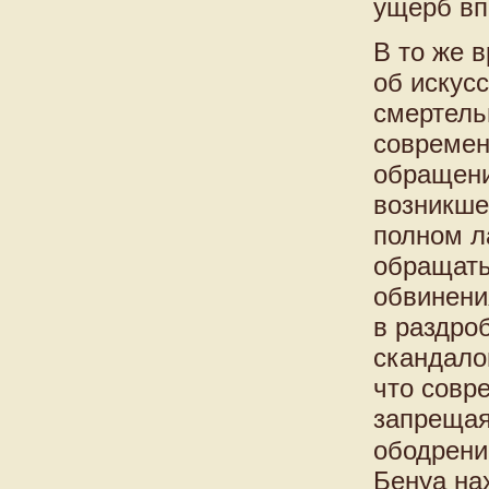
ущерб вп
В то же 
об искус
смертель
современ
обращени
возникше
полном л
обращать
обвинени
в раздро
скандало
что совр
запрещая
ободрени
Бенуа на