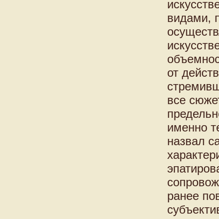
искусств
видами, 
осуществ
искусств
объемнос
от дейст
стремивш
все сюже
предельн
именно т
назвал с
характер
эпатиров
сопровож
ранее по
субъекти