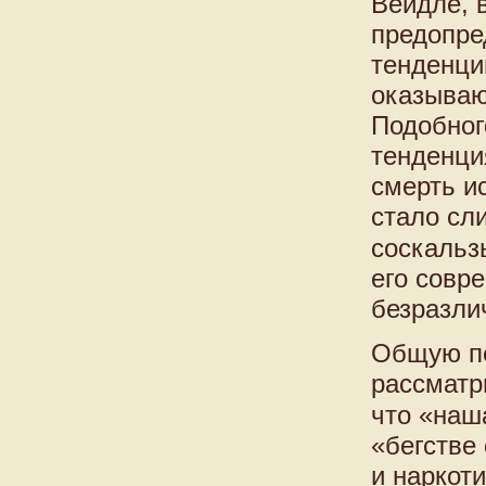
Вейдле, 
предопре
тенденци
оказываю
Подобног
тенденци
смерть и
стало сл
соскальз
его совр
безразли
Общую пе
рассматр
что «наш
«бегстве
и наркот