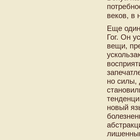
потребно
веков, в
Еще один
Гог. Он 
вещи, пр
ускольза
восприят
запечатл
но силы,
становил
тенденци
новый яз
болезнен
абстракц
лишенным