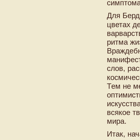
симптома
Для Берд
цветах д
варварст
ритма жи
Враждебн
манифест
слов, ра
космичес
Тем не м
оптимист
искусства
всякое т
мира.
Итак, на