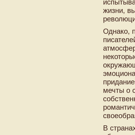
испытыва
жизни, в
революци
Однако, 
писателе
атмосфер
некоторы
окружающ
эмоциона
придание
мечты о 
собствен
романтич
своеобра
В страна