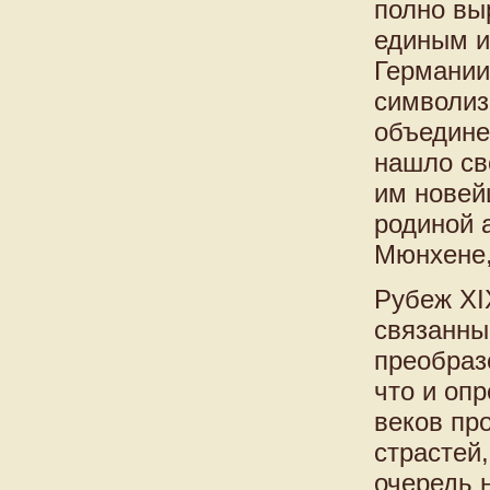
полно вы
единым 
Германии
символиз
объедине
нашло св
им новей
родиной 
Мюнхене,
Рубеж XI
связанны
преобраз
что и оп
веков пр
страстей,
очередь 