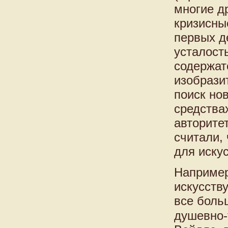
многие д
кризисны
первых д
усталост
содержат
изобрази
поиск но
средства
авторите
считали,
для иску
Например
искусству
все боль
душевно-