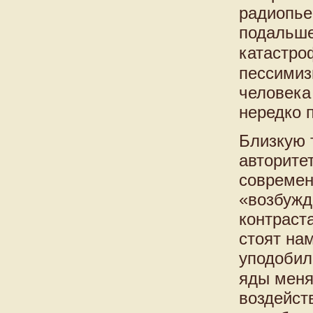
радиопье
подальше
катастр
пессими
человека
нередко 
Близкую 
авторитет
современ
«возбужд
контраст
стоят на
уподобил
яды меня
воздейст