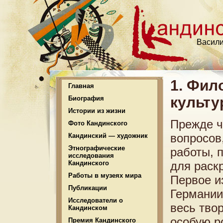
Васили
1. Фил
Главная
культу
Биография
Истории из жизни
Прежде ч
Фото Кандинского
вопросов
Кандинский — художник
Этнографические
работы, 
исследования
Кандинского
для раск
Работы в музеях мира
Первое и
Публикации
Германии
Исследователи о
весь твор
Кандинском
особую р
Премия Кандинского