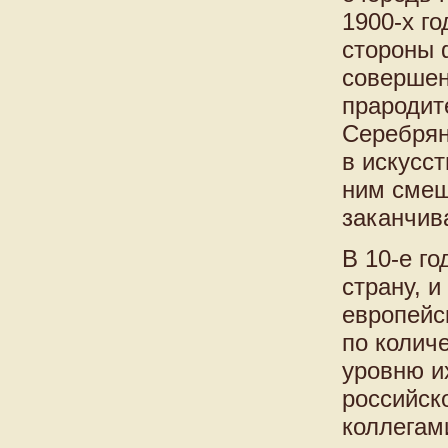
1900-х г
стороны 
совершен
прародит
Серебрян
в искусс
ним смеш
заканчив
В 10-е г
страну, и
европейск
по колич
уровню и
российск
коллегам