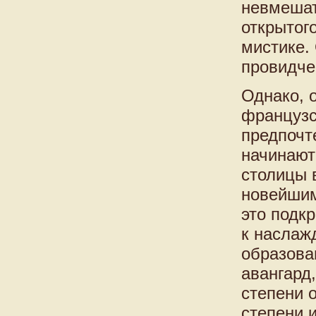
невмешат
открытог
мистике.
провидче
Однако, 
французс
предпочт
начинают
столицы 
новейшим
это подк
к наслаж
образова
авангард
степени 
степени 