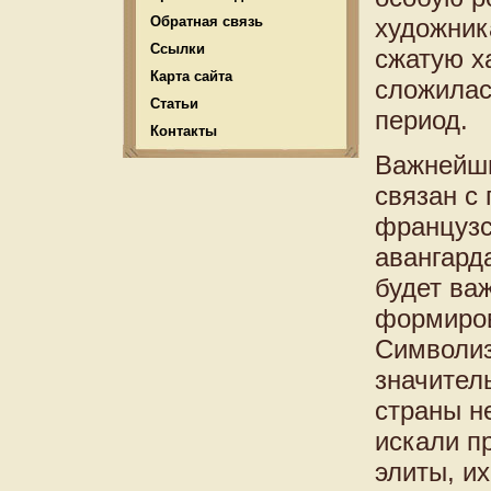
Обратная связь
художник
Ссылки
сжатую х
Карта сайта
сложилас
Статьи
период.
Контакты
Важнейши
связан с
французс
авангард
будет ва
формиров
Символиз
значител
страны н
искали п
элиты, и