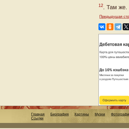
12
. Там же. 
Предыдущая стр
Главная
Биография
Картины
Музеи
Фотограф
Ссылки