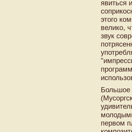
явиться 
соприкос
этого ко
велико, 
звук сов
потрясен
употребл
"импресс
программ
использо
Большое 
(Мусоргс
удивител
молодыми
первом п
композит