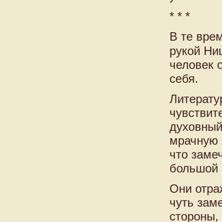
* * *
В те вре
рукой Ни
человек 
себя.
Литерату
чувствит
духовный
мрачную 
что заме
большой 
Они отра
чуть зам
стороны,