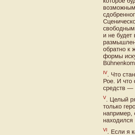
которое бу
возможным 
сдобренног
Сценическ
свободным 
и не будет
размышлени
обратно к 
формы иску
Bühnenkompo
IV
. Что ста
Рое. И что
средств — 
V
. Целый р
только гер
например, 
находился 
VI
. Если я 