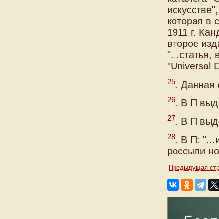
искусстве",
которая в с
1911 г. Ка
второе изд
"...статья
"Universal E
25
. Данная 
26
. В П выд
27
. В П выд
28
. В П: ".
россыпи но
Предыдущая стр