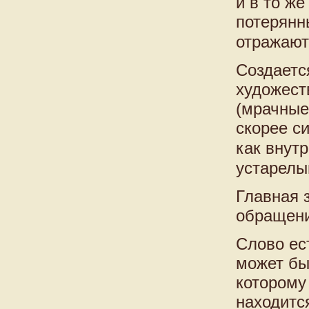
и в то ж
потерянн
отражают
Создаетс
художест
(мрачные 
скорее с
как внутр
устарелы
Главная з
обращени
Слово ест
может бы
которому
находитс