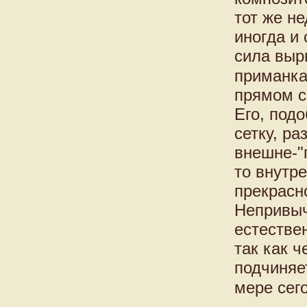
тот же не
иногда и
сила выр
приманка
прямом с
Его, под
сетку, р
внешне-"
то внутр
прекрасн
Непривыч
естестве
так как 
подчиняе
мере сего