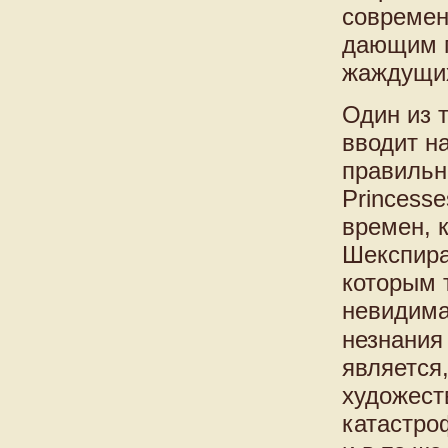
современ
дающим п
жаждущи
Один из 
вводит н
правильне
Princesse
времен, 
Шекспира
которым 
невидима
незнания 
является
художест
катастро