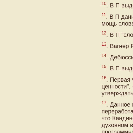
10
. В П выд
11
. В П дан
мощь слова
12
. В П "сл
13
. Вагнер 
14
. Дебюсси
15
. В П выд
16
. Первая
ценности",
утверждать.
17
. Данное
переработа
что Кандин
духовном в
программно