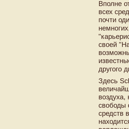
Вполне о
всех сре
почти од
немногих
"карьери
своей "Ha
возможны
известны
другого 
Здесь Sc
величайш
воздуха,
свободы 
средств 
находится