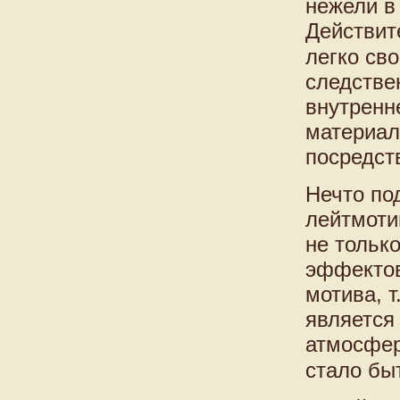
нежели в
Действит
легко св
следстве
внутренн
материал
посредст
Нечто по
лейтмоти
не тольк
эффектов
мотива, т
является
атмосфер
стало бы