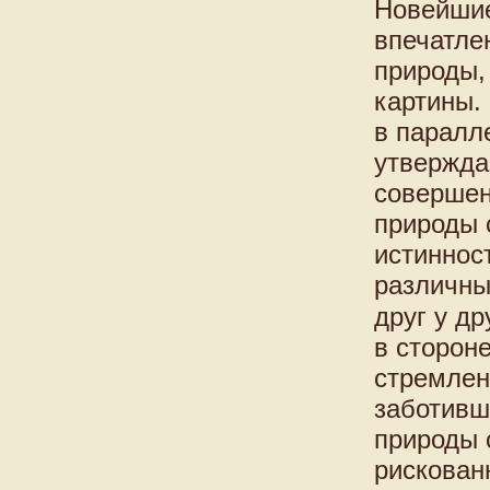
Новейшие
впечатлен
природы,
картины.
в паралл
утвержда
совершен
природы 
истиннос
различны
друг у др
в сторон
стремлен
заботивш
природы 
рискован