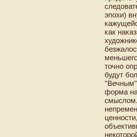
следоват
эпохи) в
кажущейс
как нака
художник
безжалос
меньшего
точно оп
будут бо
"Вечным"
форма на
смыслом.
непремен
ценности
объектив
некоторо