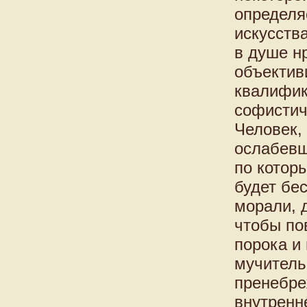
определя
искусств
в душе н
объектив
квалифик
софистич
Человек,
ослабевш
по котор
будет бе
морали, 
чтобы пов
порока и 
мучитель
пренебре
внутренн