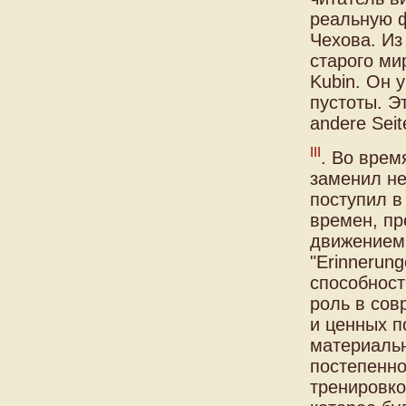
реальную 
Чехова. Из
старого ми
Kubin. Он 
пустоты. Эт
andere Seit
III
. Во врем
заменил не
поступил в
времен, п
движением 
"Erinnerun
способност
роль в сов
и ценных п
материальн
постепенно
тренировко