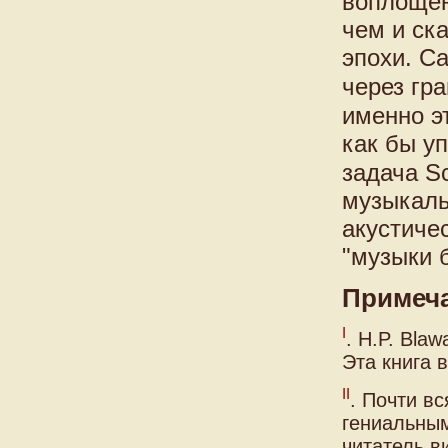
воплощен
чем и ск
эпохи. С
через гр
именно э
как бы у
задача S
музыкаль
акустиче
"музыки 
Примеч
I
. H.P. Blaw
Эта книга 
II
. Почти в
гениальным
читатель в