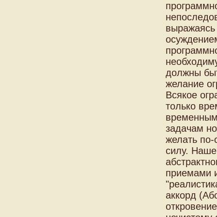
программно
непоследов
выражаясь 
осуждением
программно
необходиму
должны быт
желание ог
Всякое огр
только вре
временным.
задачам но
желать по-
силу. Наше
абстрактно
приемами и
"реалистик
аккорд (Аб
откровение