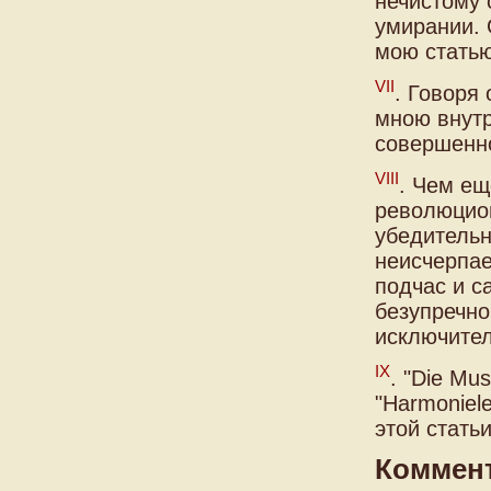
нечистому 
умирании. 
мою статью
VII
. Говоря
мною внутр
совершенно
VIII
. Чем е
революцион
убедительн
неисчерпае
подчас и с
безупречно
исключител
IX
. "Die Mu
"Harmoniele
этой статьи
Коммен