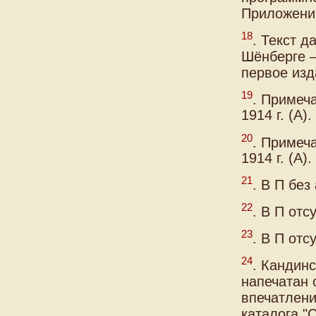
Приложени
18
. Текст д
Шёнберге —
первое изд
19
. Примеча
1914 г. (А).
20
. Примеча
1914 г. (А).
21
. В П без
22
. В П отс
23
. В П отс
24
. Кандин
напечатан 
впечатлени
каталога "