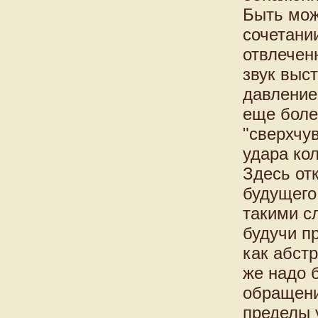
Быть мож
сочетани
отвлечен
звук выс
давление
еще боле
"сверхчу
удара кол
Здесь от
будущего
такими с
будучи п
как абст
же надо 
обращени
пределы 