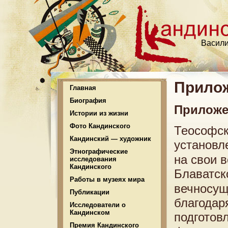
Васили
Прилож
Главная
Биография
Приложе
Истории из жизни
Фото Кандинского
Теософск
Кандинский — художник
установл
Этнографические
на свои 
исследования
Кандинского
Блаватск
Работы в музеях мира
вечносущ
Публикации
благодар
Исследователи о
Кандинском
подготов
Премия Кандинского