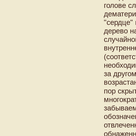
голове с
дематери
"сердце"
дерево н
случайно
внутренн
(соответ
необходим
за друго
возрастан
пор скры
многокра
забываем
обозначе
отвлечен
обнаженн