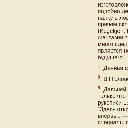
изготовлен
подобно д
палку в ло
причем скл
(Kügelgen,
фантазии з
много сдел
является н
будущего".
7
. Данная ф
8
. В П сло
9
. Дальней
только что
рукописи 1
"Здесь отк
впервые — 
специально 