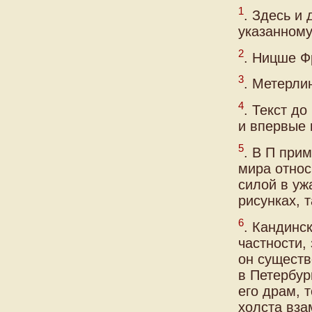
1
. Здесь и
указанному
2
. Ницше Фр
3
. Метерлин
4
. Текст до
и впервые 
5
. В П при
мира относ
силой в уж
рисунках, т
6
. Кандинс
частности,
он существ
в Петербур
его драм, 
холста вза