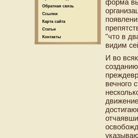
форма вы
Обратная связь
организа
Ссылки
появлени
Карта сайта
препятств
Статьи
"что в д
Контакты
видим сей
И во вся
созданию 
преждевр
вечного 
нескольк
движение
достигаю
отчаявши
освобожд
указываю