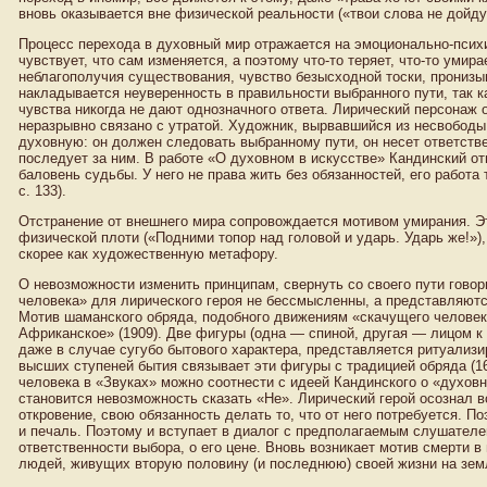
вновь оказывается вне физической реальности («твои слова не дойду
Процесс перехода в духовный мир отражается на эмоционально-психи
чувствует, что сам изменяется, а поэтому что-то теряет, что-то уми
неблагополучия существования, чувство безысходной тоски, пронизы
накладывается неуверенность в правильности выбранного пути, так к
чувства никогда не дают однозначного ответа. Лирический персонаж
неразрывно связано с утратой. Художник, вырвавшийся из несвободы
духовную: он должен следовать выбранному пути, он несет ответстве
последует за ним. В работе «О духовном в искусстве» Кандинский от
баловень судьбы. У него не права жить без обязанностей, его работа 
с. 133).
Отстранение от внешнего мира сопровождается мотивом умирания. Э
физической плоти («Подними топор над головой и ударь. Ударь же!»),
скорее как художественную метафору.
О невозможности изменить принципам, свернуть со своего пути гово
человека» для лирического героя не бессмысленны, а представляют
Мотив шаманского обряда, подобного движениям «скачущего человека
Африканское» (1909). Две фигуры (одна — спиной, другая — лицом к 
даже в случае сугубо бытового характера, представляется ритуализ
высших ступеней бытия связывает эти фигуры с традицией обряда (1
человека в «Звуках» можно соотнести с идеей Кандинского о «духов
становится невозможность сказать «Не». Лирический герой осознал 
откровение, свою обязанность делать то, что от него потребуется. 
и печаль. Поэтому и вступает в диалог с предполагаемым слушателем
ответственности выбора, о его цене. Вновь возникает мотив смерти 
людей, живущих вторую половину (и последнюю) своей жизни на земле 