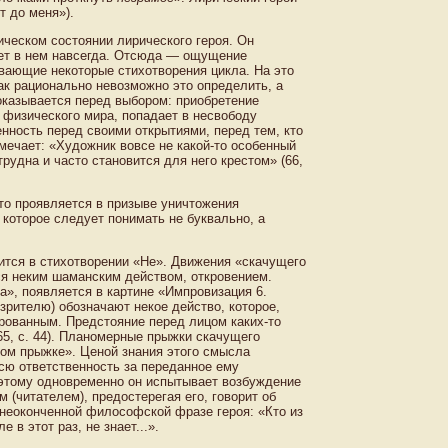
т до меня»).
ческом состоянии лирического героя. Он
рает в нем навсегда. Отсюда — ощущение
вающие некоторые стихотворения цикла. На это
ак рационально невозможно это определить, а
 оказывается перед выбором: приобретение
 физического мира, попадает в несвободу
нность перед своими открытиями, перед тем, кто
мечает: «Художник вовсе не какой-то особенный
трудна и часто становится для него крестом» (66,
то проявляется в призыве уничтожения
 которое следует понимать не буквально, а
рится в стихотворении «Не». Движения «скачущего
ся неким шаманским действом, откровением.
», появляется в картине «Импровизация 6.
зрителю) обозначают некое действо, которое,
ированным. Предстояние перед лицом каких-то
65, с. 44). Планомерные прыжки скачущего
ном прыжке». Ценой знания этого смысла
всю ответственность за переданное ему
Поэтому одновременно он испытывает возбуждение
 (читателем), предостерегая его, говорит об
в неоконченной философской фразе героя: «Кто из
в этот раз, не знает...».