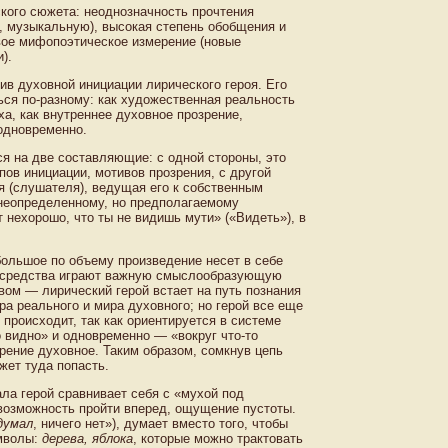
кого сюжета: неоднозначность прочтения
, музыкальную), высокая степень обобщения и
ое мифопоэтическое измерение (новые
).
в духовной инициации лирического героя. Его
ься по-разному: как художественная реальность
а, как внутреннее духовное прозрение,
 одновременно.
я на две составляющие: с одной стороны, это
апов инициации, мотивов прозрения, с другой
я (слушателя), ведущая его к собственным
неопределенному, но предполагаемому
 нехорошо, что ты не видишь мути» («Видеть»), в
большое по объему произведение несет в себе
е средства играют важную смыслообразующую
рвом — лирический герой встает на путь познания
а реального и мира духовного; но герой все еще
 происходит, так как ориентируется в системе
 видно» и одновременно — «вокруг что-то
зрение духовное. Таким образом, сомкнув цепь
жет туда попасть.
ла герой сравнивает себя с «мухой под
евозможность пройти вперед, ощущение пустоты.
думал
, ничего нет»), думает вместо того, чтобы
имволы:
дерева, яблока
, которые можно трактовать