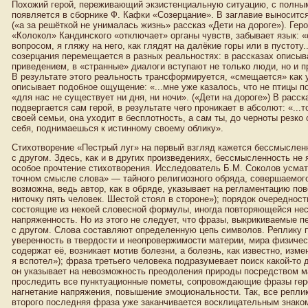
Похожий герой, переживающий экзистенциальную ситуацию, с полны
появляется в сборнике Ф. Кафки «Созерцание». В заглавие выноситс
(«а за решёткой не унималась жизнь» рассказ «Дети на дороге»). Гер
«Колокол» Кандинского «отключает» органы чувств, забывает язык: «
вопросом, я гляжу на него, как глядят на далёкие горы или в пустоту
созерцания перемещается в разных реальностях: в рассказах описыв
приведением, в «странные» диалоги вступают не только люди, но и 
В результате этого реальность трансформируется, «смещается» как у
описывает подобное ощущение: «...мне уже казалось, что не птицы 
«для нас не существует ни дня, ни ночи». («Дети на дороге») В рас
подвергается сам герой, в результате чего проникает в абсолют: «...
своей семьи, она уходит в бесплотность, а сам ты, до черноты резк
себя, поднимаешься к истинному своему облику».
Стихотворение «Пестрый луг» на первый взгляд кажется бессмыслен
с другом. Здесь, как и в других произведениях, бессмысленность не
особое прочтение стихотворения. Исследователь Б.М. Соколов усмат
точном смысле слова» — тайного религиозного обряда, совершаемого 
возможна, ведь автор, как в обряде, указывает на регламентацию по
ниточку пять человек. Шестой стоял в стороне»); порядок очереднос
состоящие из некоей словесной формулы, иногда повторяющейся нес
напряженность. Но из этого не следует, что фразы, выкрикиваемые 
с другом. Слова составляют определенную цепь символов. Реплику 
уверенность в твердости и неопровержимости материи, мира физическ
содержат её, возникает мотив болезни, а болезнь, как известно, изм
я вспотел»); фраза третьего человека подразумевает поиск какой-то 
он указывает на невозможность преодоления природы посредством ма
проследить все пунктуационные пометы, сопровождающие фразы гер
нагнетание напряжения, повышение эмоциональности. Так, все репли
второго последняя фраза уже заканчивается восклицательным знаком