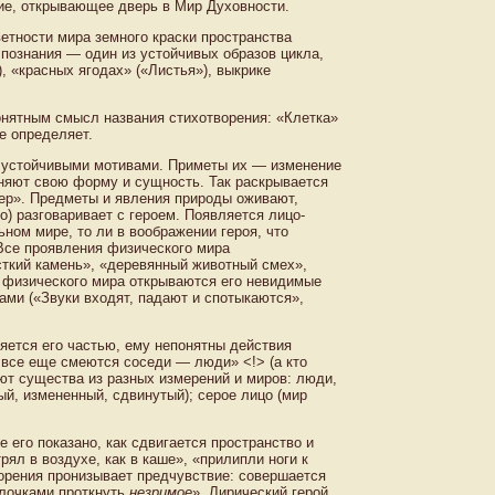
ние, открывающее дверь в Мир Духовности.
етности мира земного краски пространства
 познания — один из устойчивых образов цикла,
, «красных ягодах» («Листья»), выкрике
онятным смысл названия стихотворения: «Клетка»
е определяет.
и устойчивыми мотивами. Приметы их — изменение
еняют свою форму и сущность. Так раскрывается
чер». Предметы и явления природы оживают,
о) разговаривает с героем. Появляется лицо-
ьном мире, то ли в воображении героя, что
 Все проявления физического мира
сткий камень», «деревянный животный смех»,
и физического мира открываются его невидимые
ми («Звуки входят, падают и спотыкаются»,
ляется его частью, ему непонятны действия
 все еще смеются соседи — люди» <!> (а кто
ают существа из разных измерений и миров: люди,
ый, измененный, сдвинутый); серое лицо (мир
его показано, как сдвигается пространство и
рял в воздухе, как в каше», «прилипли ноги к
творения пронизывает предчувствие: совершается
клочками проткнуть
незримое
». Лирический герой