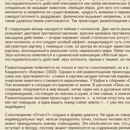
последовательность действий описывается как набор механических 
специально не называет животное, обобщая образ, для него это сим
непонятно и неприятно ее существование, «радость жевания и переж
самодостаточность раздражает, физическое вызывает неприязнь, а п
таким удовольствием уничтожается. Так происходит развоплощение 
В следующем абзаце находится пейзаж с колоколом. Две части разли
указывает цветовое противопоставление: красное кровавое противопо
насыщена действием — вторая поражает своей статичностью (отсутст
звон колокола, и это создает особый эффект, концентрирует суть ст
абстрактную картину с помощью слов, из центра ее исходит единств
картины, воплощенный в реальном голос нереального мира. Набат ко
Звук колокола появляется в сценической композиции «Жёлтый звук»
последовательность действий: звук колокола, призыв к тишине, из т
Развоплощение появляется не только в тексте стихотворения, но и в
Кандинского «Корова» (1910). Однако в ней развоплощение происходи
сама она «растворяется»: словно в картине-загадке пятнистая коровь
очертания животного становятся неразличимы. У Кафки в сборнике «
Оно возникает в ситуации отстранения от жизни. В рассказе «Окно на
созерцая, погружается в мир вещей, затем через них в духовные катег
сопровождение, состоящее из
повозки
и
шума
, а тем самым, в конеч
Развоплощение материи происходит в мечте: «...а потом отпустить шп
ибо нет поводьев, и едва видеть перед собою землю <...> уже без х
индейцем»)
Стихотворение «Отчего?» создано в форме диалога. Ни один из говор
индивидуальных черт, нельзя определить точно, сколько человек вст
может принадлежать новому собеседнику. Это объясняется тем, что 
вступает в беседу, поэтому акцент переносится на содержание репли