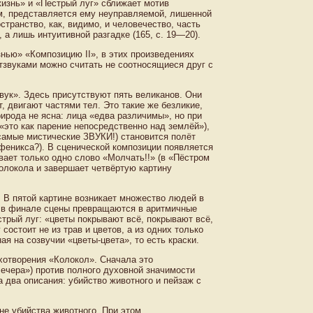
изнь» и «Пестрый луг» сближает мотив
м, представляется ему неуправляемой, лишенной
транство, как, видимо, и человечество, часть
а лишь интуитивной разгадке (165, с. 19—20).
нью» «Композицию II», в этих произведениях
тзвуками можно считать не соотносящиеся друг с
ук». Здесь присутствуют пять великанов. Они
т, двигают частями тел. Это такие же безликие,
рода не ясна: лица «едва различимы», но при
«это как парение непосредственно над землёй»),
 самые мистические ЗВУКИ!) становится полёт
феникса?). В сценической композиции появляется
вает только одно слово «Молчать!!» (в «Пёстром
колокола и завершает четвёртую картину
. В пятой картине возникает множество людей в
е в финале сцены превращаются в аритмичные
трый луг: «цветы покрывают всё, покрывают всё,
состоит не из трав и цветов, а из одних только
я на созвучии «цветы-цвета», то есть краски.
хотворения «Колокол». Сначала это
чера») против полного духовной значимости
а два описания: убийство животного и пейзаж с
не убийства животного. При этом