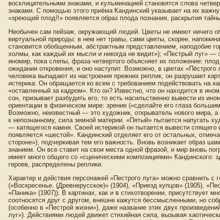
восклицательными знаками, и кульминацией становятся слова четве
знаками. С помощью этого приёма Кандинский указывает на их важ
«зреющий плод!!» появляется образ плода познания, раскрытия тайн
Необычен сам пейзаж, окружающий людей. Цветы не имеют ничего об
виртуальной природы: в нем нет травы, сами цветы, скорее, напомин
становится обобщенным, абстрактным представлением, наподобие го
холмы, как каждый их мысли и никогда не видит»); «Пестрый луг» —
иномир, пока слепы, фраза четвертого объясняет их положение: плод
ожидании откровения, и оно наступит. Возможно, в цветах «Пёстрого 
человека выпадают из настроения прежних реплик, он разрушает кар
истерика. Он обращается ко всем с требованием подействовать на
ка
«оставленный за кадром». Кто он? Известно, что он находится в ином
сон, призывает разбудить его, то есть насильственно вывести из ин
ориентации в физическом мире: зрение («сделайте его глаза большим
Возможно, неизвестный — это художник, открыватель нового мира, 
к непознанному, сила земной материи. «Пятый» пытается напугать х
— катящегося камня. Своей истерикой он пытается вывести спящего и
появляется «шестой». Кандинский отделяет его от остальных, отмеча
стороне»), подчеркивая тем его важность. Вновь возникает образ ш
знанием. Он все ставит на свои места одной фразой, и мир вновь по
имеет много общего со «сценическими композициями» Кандинского: з
героев, распределены реплики.
Характер и действия персонажей «Пестрого луга» можно сравнить с 
(«Воскресенье. (Древнерусское)» (1904), «Приезд купцов» (1905), «Пес
«Паника» (1907)). В картинах, как и в стихотворении, присутствует 
соотносятся друг с другом, внешне кажутся бессмысленными, но со
(особенно в «Пестрой жизни»), даже название этих двух произведен
луг»). Действиями людей движет стихийная сила, вызывая хаотическ