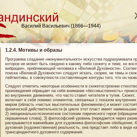
Василий Васильевич (1866—1944)
1.2.4. Мотивы и образы
Программа создания «монументального» искусства подразумевала пр
которое не может быть сведено к какому либо сюжету и теме, но вос
вибрации», приближающей человека к «Великой Духовности». Соответ
поиска «Великой Духовности» следует искать, скорее, не темы и сю
лейтмотивы, в совокупности составляющие контуры того, что он назва
Следует отметить некоторые особенности в сюжетостроении стихотво
произведения обращает на себя внимание «бессмысленность» происхо
во внутренних движениях, что часто ставит читателя в тупик. Сюжет,
включает в себя помимо элементов, связанных с показом внутренни
миром (область «чистых мыслительных феноменов») и может состоять
физической действительности (в цикле этот пласт имеет наименьшее
2) эмоционально-психическое состояние лирического героя (обращен
окрашенные слова); 3) философский уровень (передается через разм
раскрываются важнейшие для художника философские обобщения; 4)
духовная (художественная) реальность, она предстает либо в виде к
трансцендентного духовного содержания.