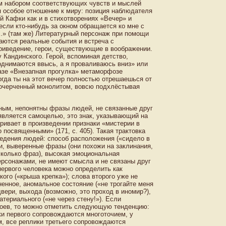
м набором соответствующих чувств и мыслей
я особое отношение к миру: позиция наблюдателя
ой Кафки как и в стихотворениях «Вечер» и
если кто-нибудь за окном обращается ко мне с
...» (там же) Литературный персонаж при помощи
аются реальные события и встреча с
приведение, герои, существующие в воображении.
 Кандинского. Герой, вспоминая детство,
поднимаются ввысь, а я проваливаюсь вниз» или
сказе «Внезапная прогулка» метаморфозе
тогда ты на этот вечер полностью отрешаешься от
о очерченный монолитом, вовсю подхлёстывая
ным, непонятны фразы людей, не связанные друг
 является самоцелью, это знак, указывающий на
ривает в произведении признаки «мистерии в
посвященными» (171, с. 405). Такая трактовка
ведения людей: способ расположения («сидело в
ти, выверенные фразы (они похожи на заклинания,
колько фраз), высокая эмоциональная
персонажами, не имеют смысла и не связаны друг
первого человека можно определить как
ого («крыша крепка»); слова второго уже не
ененное, аномальное состояние («не трогайте меня
двери, выхода (возможно, это проход в иномир?),
териального («не через стену!»). Если
оев, то можно отметить следующую тенденцию:
ки первого сопровождаются многоточием, у
, все реплики третьего сопровождаются