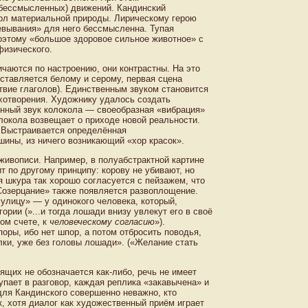
(бессмысленных) движений. Кандинский
вол материальной природы. Лирическому герою
евывания» для него бессмысленна. Тупая
оэтому «большое здоровое сильное животное» с
физического.
чаются по настроению, они контрастны. На это
ставляется белому и серому, первая сцена
вие глаголов). Единственным звуком становится
ихотворения. Художнику удалось создать
енный звук колокола — своеобразная «вибрация»
локола возвещает о приходе новой реальности.
. Выстраивается определённая
ишины, из ничего возникающий «хор красок».
 живописи. Например, в полуабстрактной картине
т по другому принципу: корову не убивают, но
я шкура так хорошо согласуется с пейзажем, что
Созерцание» также появляется развоплощение.
 улицу» — у одинокого человека, который,
ории (»...и тогда лошади внизу увлекут его в своё
ном счете, к
человеческому согласию
»).
оры, ибо нет шпор, а потом отбросить поводья,
олки, уже без головы лошади». («Желание стать
ящих не обозначается как-либо, речь не имеет
упает в разговор, каждая реплика «закавычена» и
для Кандинского совершенно неважно, кто
к, хотя диалог как художественный приём играет