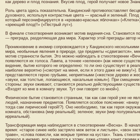
как дерево и плод познания. Вкусив плод, герой получает новое Зна
Роль цвета здесь показательна. Кандинский противопоставляет бесцв
духовного, используя контрастные цвета — красный и зеленый. Плод
который персонифицируется в «кроваво-красных яблочках» («Клетка»)
«зреющий плод!!» («Пестрый луг»).
В финале стихотворения возникает мотив видения-сна. Становится п
— преграда, разделяющая два мира. Характер этой преграды автор н
Проникновение в иномир сопровождается у Кандинского нескольким
мира, необычные явления в природе, где предметы «сдвигаются», м
мотив странности бытия. Это можно наблюдать в стихотворении «Ве
появляются их голоса. Лампа, а точнее «зеленое» (как некое существ
видение, бытие которого не определено: то ли оно существует в реал
наиболее вероятно («смотрит на меня, если я этого даже не вижу!»).
представляются герою грубыми, неприятными («жесткое дерево и же
«звуки, как толстые, лопающиеся, нахальные комья»). При смещени
стороны: звуки оживают, становятся реально действующими существа
«Входят ко мне в комнату звуки. Тут они говорят со мной»).
Физическое бытие становится странным, так как сам герой уже не яв
людей, назначение предметов. Появляется особое пояснение: «внизу
тогда сам лирический герой!?). Оно необходимо, так как героя окруж
комната, обстановка (мир реальный); зеленое; звуки (мир полуреальн
ирреальный).
Трансформация мира наблюдается в стихотворении «Весна». В начале 
время: «старое синее небо застряло меж веток и листьев», «звон заст
траве», «слова повисли, как мокрые тряпки на кустах». Ткань стихо
переход в иномир, все движется к этому, даже «трава хочет своими 