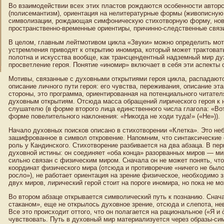
Во взаимодействии всех этих пластов рождаются особенности авторс
(полисемантизм), ориентация на нелитературные формы (живописную
символизации, рождающая симфоническую стихотворную форму, нов
пространственно-временные ориентиры, причинно-следственные связи
В целом, главным лейтмотивом цикла «Звуки» можно определить моти
устремления приводят к открытию иномира, который может трактоват
полотна и искусства вообще, как трансцендентный надземный мир дух
просветление героя. Понятие «иномир» включает в себя эти аспекты
Мотивы, связанные с духовными открытиями героя цикла, распадаютс
описание личного пути героя: его чувства, переживания, описание эт
стороны, это программа, ориентированная на потенциального читател
духовным открытиям. Отсюда масса обращений лирического героя к 
слушателю (в форме второго лица единственного числа глагола: «Вот
форме повелительного наклонения: «Никогда не ходи туда!» («Не»)).
Начало духовных поисков описано в стихотворении «Клетка». Это не
зашифрованное в символ откровение. Напомним, что синтаксически
роль у Кандинского. Стихотворение разбивается на два абзаца. В пе
духовной истины: он соединяет «оба конца» разорванных миров — мир
сильно связан с физическим миром. Сначала он не может понять, что
координат физического мира (отсюда и противоречие «ничего не было
росло»), не работает ориентация на зрение физическое, необходимо 
двух миров, лирический герой стоит на пороге иномира, но пока не мо
Во втором абзаце открывается символический путь к познанию. Снача
стаканом», еще не открылось духовное зрение, отсюда и слепота, н
Все это происходит оттого, что он полагается на рациональное («Я и
чувствовать. Путь в духовный мир материализуется через образы-с