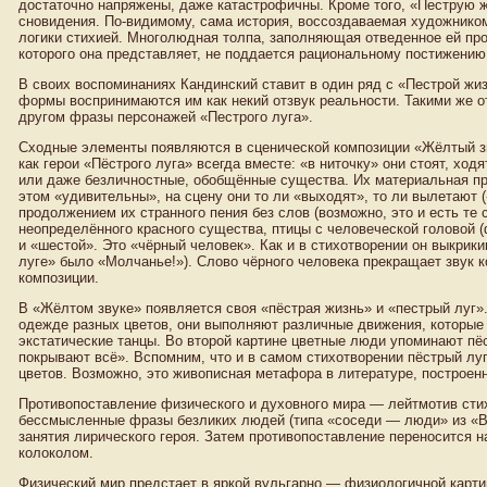
достаточно напряжены, даже катастрофичны. Кроме того, «Пеструю ж
сновидения. По-видимому, сама история, воссоздаваемая художнико
логики стихией. Многолюдная толпа, заполняющая отведенное ей прос
которого она представляет, не поддается рациональному постижению, 
В своих воспоминаниях Кандинский ставит в один ряд с «Пестрой жиз
формы воспринимаются им как некий отзвук реальности. Такими же о
другом фразы персонажей «Пестрого луга».
Сходные элементы появляются в сценической композиции «Жёлтый зв
как герои «Пёстрого луга» всегда вместе: «в ниточку» они стоят, ходя
или даже безличностные, обобщённые существа. Их материальная при
этом «удивительны», на сцену они то ли «выходят», то ли вылетают (
продолжением их странного пения без слов (возможно, это и есть те
неопределённого красного существа, птицы с человеческой головой (
и «шестой». Это «чёрный человек». Как и в стихотворении он выкрики
луге» было «Молчанье!»). Слово чёрного человека прекращает звук 
композиции.
В «Жёлтом звуке» появляется своя «пёстрая жизнь» и «пестрый луг»
одежде разных цветов, они выполняют различные движения, которы
экстатические танцы. Во второй картине цветные люди упоминают пёс
покрывают всё». Вспомним, что и в самом стихотворении пёстрый луг 
цветов. Возможно, это живописная метафора в литературе, построенна
Противопоставление физического и духовного мира — лейтмотив сти
бессмысленные фразы безликих людей (типа «соседи — люди» из «Ве
занятия лирического героя. Затем противопоставление переносится н
колоколом.
Физический мир предстает в яркой вульгарно — физиологичной карти