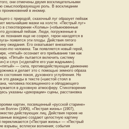
ртого, они отмечены двумя восклицательными
ную смыслообразующую роль. В восклицании
ы проникновений в иномир.
щего с природой, сказочный луг образует пейзаж
ают мельчайшие мазки на холсте. «Пестрый луг»
р в стихотворении «Холмы» («обыкновенные
 это духовный пейзаж. Люди, погруженные в
 их познания еще не созрел, герои находятся в
луга» появятся эти плоды. Действия пятого
тину ожидания. Его охватывает внезапная
кого-то человека
. Так появляется новый герой,
ире, «пятый» осознает его пребывание там как
омира. «Пятый» пытается включить систему
и») и слух («сделайте его уши жадными»).
а «пятый» — сила, противодействующая движению
удожника и делает это с помощью земного образа
з состояния покоя, духовного углубления. Но
я это дважды в тексте («шестой стоял в
амана, человека посвященного и обладающего
гружается в духовную атмосферу. Стихотворение
десь указаны «декорации» сцены, расстановка
героями картин, посвященный «русской старине»
ня Волги» (1906), «Пестрая жизнь» (1907),
множество действующих лиц. Действия героев не
бранные воедино создают целостную картину
ий перекликаются («Пестрая жизнь» — «Пестрый
ие взрывы, всплески волнения; события