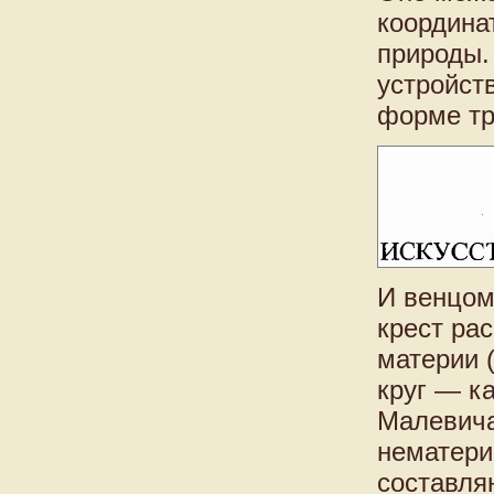
координат
природы.
устройст
форме тр
И венцом
крест ра
материи (
круг — к
Малевича
нематери
составля