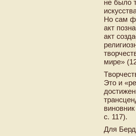
не было 
искусства
Но сам ф
акт позн
акт созд
религиозн
творчест
мире» (12
Творчест
Это и «ре
достижен
трансцен
виновник 
с. 117).
Для Берд