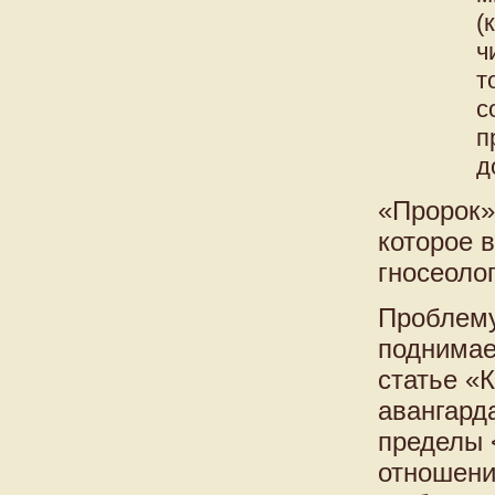
(
ч
т
с
п
д
«Пророк»
которое 
гносеоло
Проблему
поднимае
статье «
авангард
пределы 
отношени