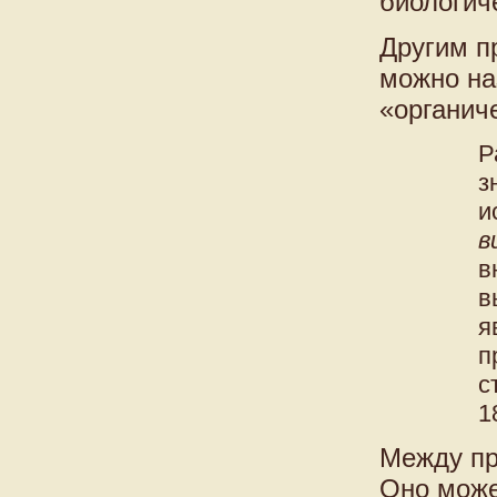
биологич
Другим п
можно на
«органич
Р
з
и
в
в
в
я
п
с
1
Между пр
Оно може