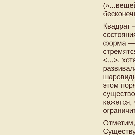
(»...веще
бесконечн
Квадрат 
состояни
форма — 
стремятс
<...>, хо
развивал
шаровидн
этом пор
существов
кажется,
ограничит
Отметим,
Существу