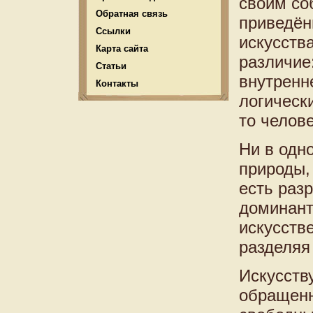
своим со
Обратная связь
приведён
Ссылки
искусств
Карта сайта
различие:
Статьи
внутренн
Контакты
логическ
то челове
Ни в одн
природы, 
есть раз
доминант
искусств
разделяя 
Искусств
обращенн