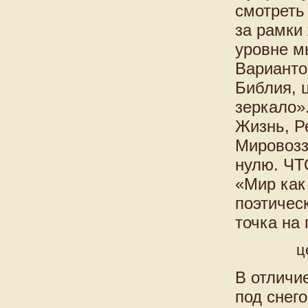
смотреть
за рамки
уровне м
Варианто
Библия, 
зеркало»
Жизнь, Ре
Мировозз
нулю. ЧТ
«Мир как 
поэтичес
точка на 
ц
В отличи
под снег