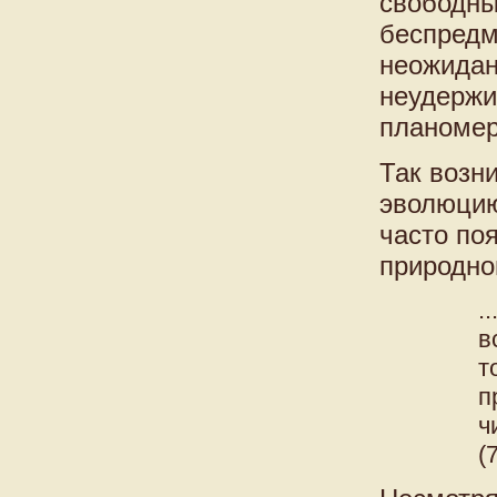
свободны
беспредм
неожидан
неудержи
планомер
Так возн
эволюцию
часто по
природно
.
в
т
п
ч
(