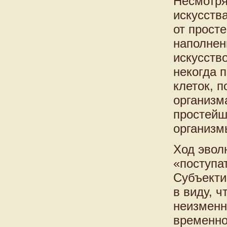
Несмотря
искусств
от прост
наполнен
искусств
некогда 
клеток, 
организм
простейш
организмы
Ход эвол
«поступа
Субъектив
в виду, 
неизменн
временно