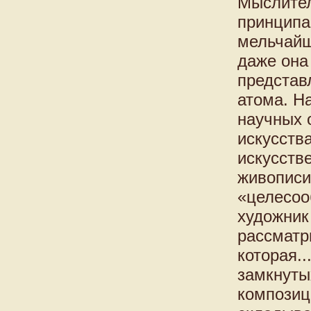
Мыслител
принципа
мельчайш
даже она
представ
атома. Н
научных 
искусств
искусств
живописи
«целесоо
художник
рассматр
которая.
замкнуты
композиц