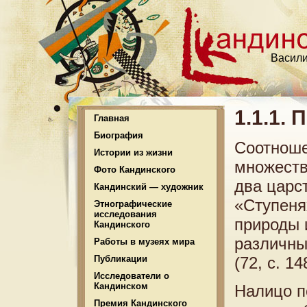
Васили
1.1.1.
Главная
Биография
Соотноше
Истории из жизни
множеств
Фото Кандинского
два царс
Кандинский — художник
«Ступеня
Этнографические
исследования
природы 
Кандинского
различны
Работы в музеях мира
Публикации
(72, с. 14
Исследователи о
Кандинском
Налицо п
Премия Кандинского