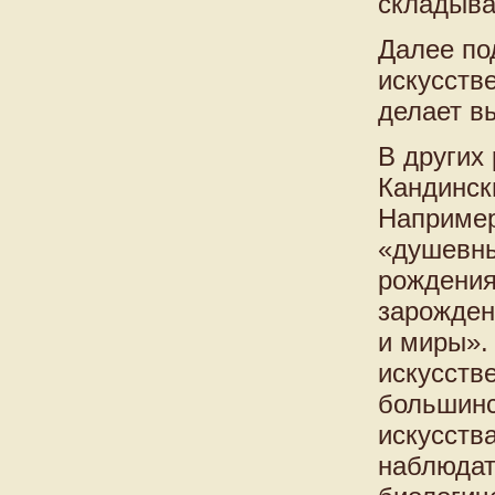
складываю
Далее по
искусств
делает в
В других
Кандинск
Например
«душевны
рождения
зарожден
и миры». 
искусств
большинс
искусств
наблюдат