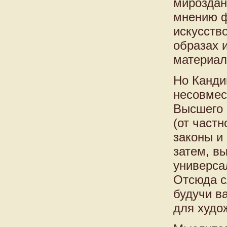
мироздан
мнению ф
искусство
образах и
материал
Но Канди
несовмес
Высшего 
(от част
законы и
затем, в
универса
Отсюда с
будучи в
для худож