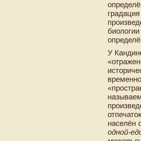
определё
градация
произвед
биологии
определён
У Кандин
«отражен
историчес
временно
«простра
называем
произвед
отпечаток
населён 
одной-ед
может су