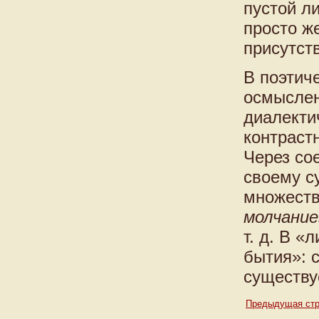
пустой л
просто же
присутст
В поэтич
осмыслен
диалекти
контраст
Через со
своему с
множест
молчание
т. д. В «
бытия»: 
существу
Предыдущая стр