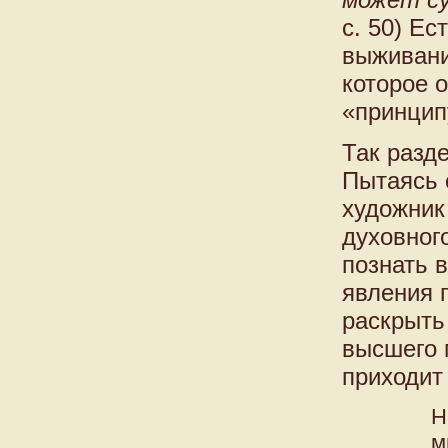
с. 50) Ес
выживани
которое 
«принцип
Так разд
Пытаясь 
художник
духовного
познать 
явления 
раскрыт
высшего 
приходит
Н
м