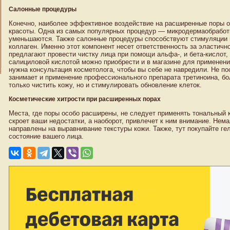
Салонные процедуры
Конечно, наиболее эффективное воздействие на расширенные поры 
красоты. Одна из самых популярных процедур — микродермаобработк
уменьшаются. Также салонные процедуры способствуют стимуляции в
коллаген. Именно этот компонент несет ответственность за эластично
предлагают провести чистку лица при помощи альфа-, и бета-кислот
салициловой кислотой можно приобрести и в магазине для применен
нужна консультация косметолога, чтобы вы себе не навредили. Не п
занимает и применение профессионального препарата третиноина, бол
только чистить кожу, но и стимулировать обновление клеток.
Косметические хитрости при расширенных порах
Места, где поры особо расширены, не следует применять тональный 
скроет ваши недостатки, а наоборот, привлечет к ним внимание. Нем
направлены на выравнивание текстуры кожи. Также, тут покупайте 
состояние вашего лица.