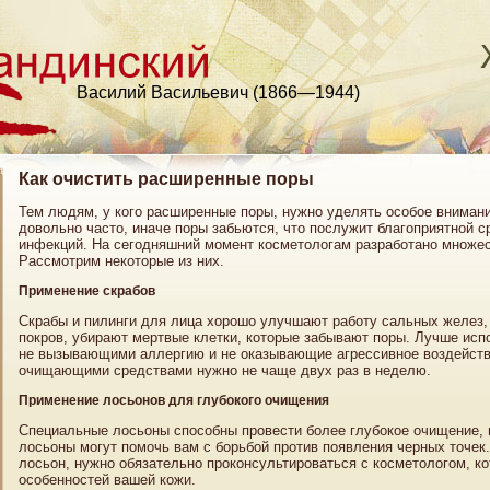
Василий Васильевич (1866—1944)
Как очистить расширенные поры
Тем людям, у кого расширенные поры, нужно уделять особое внимани
довольно часто, иначе поры забьются, что послужит благоприятной 
инфекций. На сегодняшний момент косметологам разработано множес
Рассмотрим некоторые из них.
Применение скрабов
Скрабы и пилинги для лица хорошо улучшают работу сальных желез, 
покров, убирают мертвые клетки, которые забывают поры. Лучше исп
не вызывающими аллергию и не оказывающие агрессивное воздействи
очищающими средствами нужно не чаще двух раз в неделю.
Применение лосьонов для глубокого очищения
Специальные лосьоны способны провести более глубокое очищение, п
лосьоны могут помочь вам с борьбой против появления черных точек. 
лосьон, нужно обязательно проконсультироваться с косметологом, к
особенностей вашей кожи.