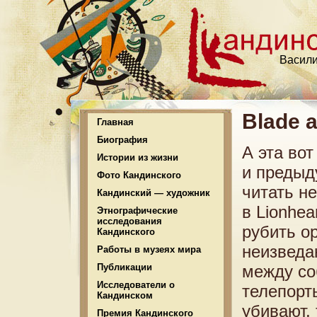
Васили
Blade 
Главная
Биография
А эта во
Истории из жизни
и предыд
Фото Кандинского
читать не
Кандинский — художник
в Lionhe
Этнографические
исследования
рубить о
Кандинского
неизведа
Работы в музеях мира
Публикации
между со
Исследователи о
телепорт
Кандинском
убивают, 
Премия Кандинского