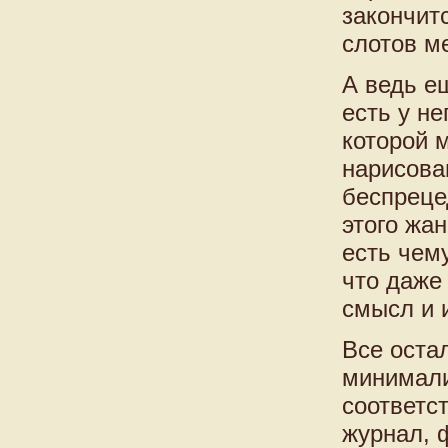
закончит
слотов м
А ведь е
есть у н
которой 
нарисова
беспреце
этого жа
есть чем
что даже
смысл и 
Все оста
минимали
соответс
журнал, 