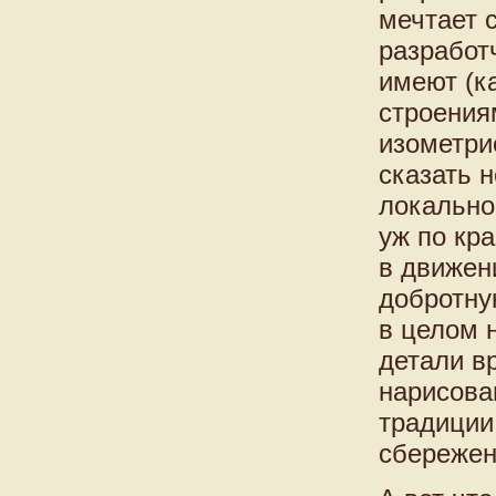
мечтает 
разработч
имеют (к
строения
изометри
сказать 
локально
уж по кр
в движен
добротну
в целом 
детали в
нарисова
традиции
сбережен