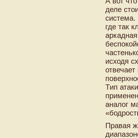
А вот чт
деле сто
система.
где так 
аркадная
беспокой
частеньк
исходя сх
отвечает
поверхнос
Тип атак
применен
аналог м
«бодрост
Правая ж
диапазон