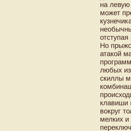
на левую
может пр
кузнечик
необычны
отступая
Но прыжо
атакой м
программ
любых из
скиллы м
комбинаш
происход
клавиши 
вокруг т
мелких и
переключ