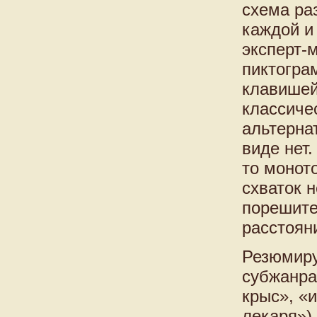
схема ра
каждой и
эксперт-м
пиктогра
клавишей
классиче
альтерна
виде нет
то монот
схваток н
порешите
расстоян
Резюмиру
субжанра
крыс», «
лекаря»)