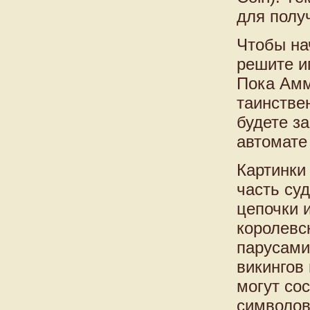
для полу
Чтобы на
решите и
Пока Амм
таинстве
будете з
автомате 
Картинки
часть су
цепочки 
королевс
парусами
викингов
могут со
символов