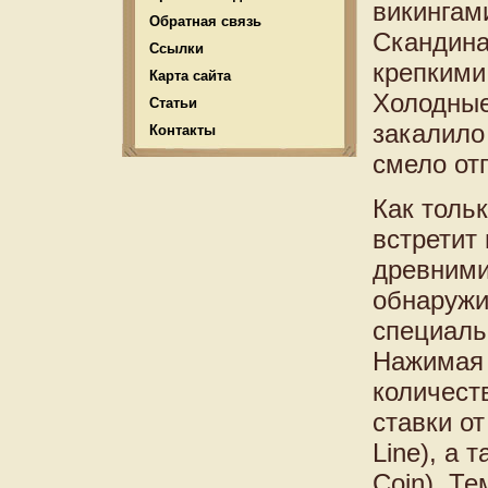
викингами
Обратная связь
Скандина
Ссылки
крепкими
Карта сайта
Холодные
Статьи
закалило
Контакты
смело от
Как толь
встретит
древними
обнаружи
специаль
Нажимая 
количеств
ставки о
Line), а
Coin). Т