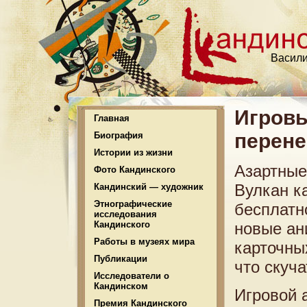
Васили
Игровы
Главная
перене
Биография
Истории из жизни
Азартные
Фото Кандинского
Вулкан к
Кандинский — художник
Этнографические
бесплатн
исследования
Кандинского
новые ан
Работы в музеях мира
карточны
Публикации
что скуча
Исследователи о
Кандинском
Игровой 
Премия Кандинского